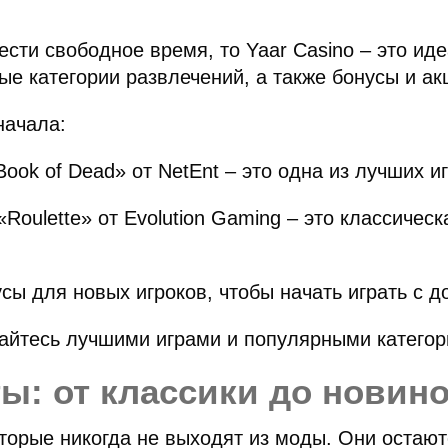
сти свободное время, то Yaar Casino – это ид
е категории развлечений, а также бонусы и акц
начала:
ook of Dead» от NetEnt – это одна из лучших иг
Roulette» от Evolution Gaming – это классическ
сы для новых игроков, чтобы начать играть с 
дайтесь лучшими играми и популярными категор
ы: от классики до новин
оторые никогда не выходят из моды. Они остают