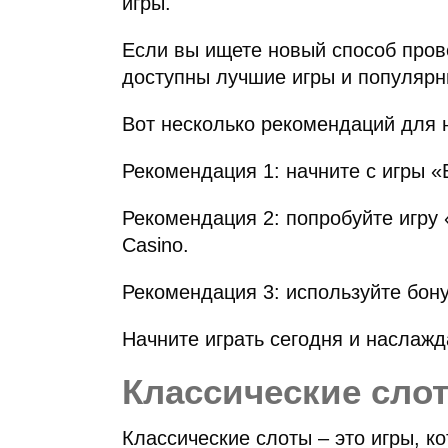
игры.
Если вы ищете новый способ прове
доступны лучшие игры и популярны
Вот несколько рекомендаций для 
Рекомендация 1: начните с игры «B
Рекомендация 2: попробуйте игру «
Casino.
Рекомендация 3: используйте бону
Начните играть сегодня и наслаж
Классические слот
Классические слоты – это игры, к