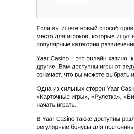
другие
Если вы ищете новый способ прове
место для игроков, которые ищут 
популярные категории развлечений
Yaar Casino – это онлайн-казино, 
другие. Вам доступны игры от веду
означает, что вы можете выбрать и
Одна из сильных сторон Yaar Casin
«Карточные игры», «Рулетка», «Би
начать играть.
В Yaar Casino также доступны раз
регулярные бонусы для постоянных