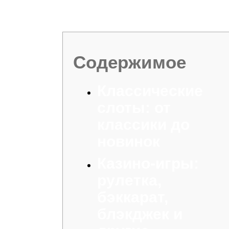
Содержимое
Классические
слоты: от
классики до
новинок
Казино-игры:
рулетка,
бэккарат,
блэкджек и