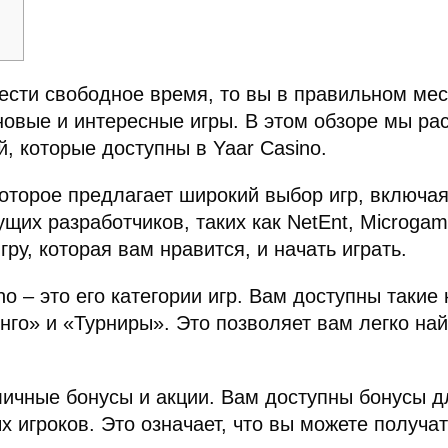
сти свободное время, то вы в правильном мест
новые и интересные игры. В этом обзоре мы ра
, которые доступны в Yaar Casino.
которое предлагает широкий выбор игр, включая
щих разработчиков, таких как NetEnt, Microgami
гру, которая вам нравится, и начать играть.
o – это его категории игр. Вам доступны такие 
нго» и «Турниры». Это позволяет вам легко найт
личные бонусы и акции. Вам доступны бонусы дл
 игроков. Это означает, что вы можете получа