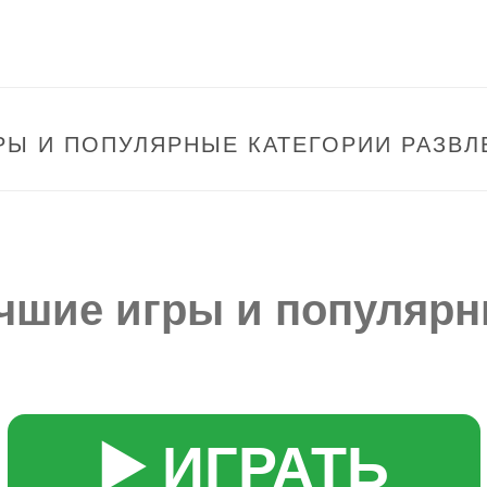
ГРЫ И ПОПУЛЯРНЫЕ КАТЕГОРИИ РАЗВ
учшие игры и популяр
▶️ ИГРАТЬ