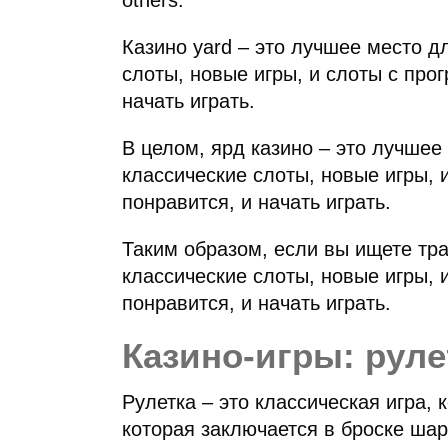
others.
Казино yard – это лучшее место д
слоты, новые игры, и слоты с про
начать играть.
В целом, ярд казино – это лучшее
классические слоты, новые игры, 
понравится, и начать играть.
Таким образом, если вы ищете тра
классические слоты, новые игры, 
понравится, и начать играть.
Казино-игры: руле
Рулетка – это классическая игра, 
которая заключается в броске шар