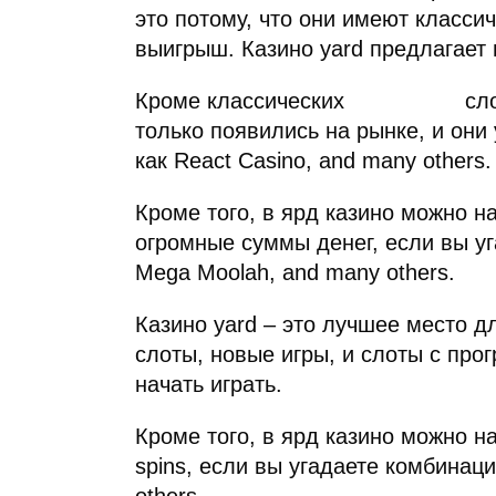
это потому, что они имеют класси
выигрыш. Казино yard предлагает и
Кроме классических
ярд casino
сло
только появились на рынке, и они
как React Casino, and many others.
Кроме того, в ярд казино можно н
огромные суммы денег, если вы уг
Mega Moolah, and many others.
Казино yard – это лучшее место д
слоты, новые игры, и слоты с про
начать играть.
Кроме того, в ярд казино можно н
spins, если вы угадаете комбинаци