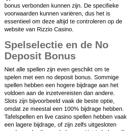
bonus verbonden kunnen zijn. De specifieke
voorwaarden kunnen variëren, dus het is
essentieel om deze altijd te controleren op de
website van Rizzio Casino.
Spelselectie en de No
Deposit Bonus
Niet alle spellen zijn even geschikt om te
spelen met een no deposit bonus. Sommige
spellen hebben een hogere bijdrage aan het
voldoen aan de inzetvereisten dan andere.
Slots zijn bijvoorbeeld vaak de beste optie,
omdat ze meestal een 100% bijdrage hebben.
Tafelspellen en live casino spellen hebben vaak
een lagere bijdrage, of zijn zelfs uitgesloten