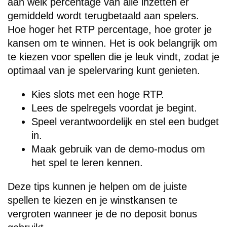
aan welk percentage van alle inzetten er
gemiddeld wordt terugbetaald aan spelers.
Hoe hoger het RTP percentage, hoe groter je
kansen om te winnen. Het is ook belangrijk om
te kiezen voor spellen die je leuk vindt, zodat je
optimaal van je spelervaring kunt genieten.
Kies slots met een hoge RTP.
Lees de spelregels voordat je begint.
Speel verantwoordelijk en stel een budget
in.
Maak gebruik van de demo-modus om
het spel te leren kennen.
Deze tips kunnen je helpen om de juiste
spellen te kiezen en je winstkansen te
vergroten wanneer je de no deposit bonus