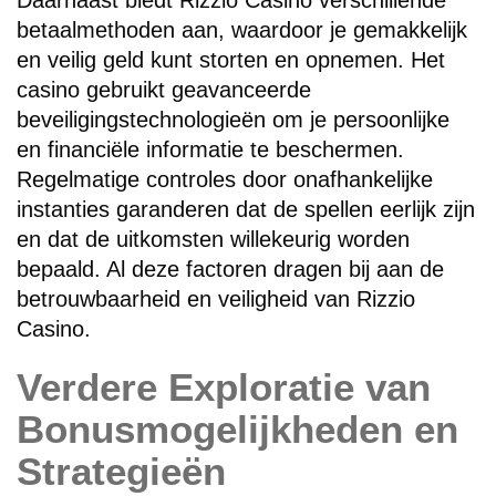
Daarnaast biedt Rizzio Casino verschillende
betaalmethoden aan, waardoor je gemakkelijk
en veilig geld kunt storten en opnemen. Het
casino gebruikt geavanceerde
beveiligingstechnologieën om je persoonlijke
en financiële informatie te beschermen.
Regelmatige controles door onafhankelijke
instanties garanderen dat de spellen eerlijk zijn
en dat de uitkomsten willekeurig worden
bepaald. Al deze factoren dragen bij aan de
betrouwbaarheid en veiligheid van Rizzio
Casino.
Verdere Exploratie van
Bonusmogelijkheden en
Strategieën