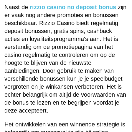
Naast de
rizzio casino no deposit bonus
zijn
er vaak nog andere promoties en bonussen
beschikbaar. Rizzio Casino biedt regelmatig
deposit bonussen, gratis spins, cashback
acties en loyaliteitsprogramma's aan. Het is
verstandig om de promotiepagina van het
casino regelmatig te controleren om op de
hoogte te blijven van de nieuwste
aanbiedingen. Door gebruik te maken van
verschillende bonussen kun je je speelbudget
vergroten en je winkansen verbeteren. Het is
echter belangrijk om altijd de voorwaarden van
de bonus te lezen en te begrijpen voordat je
deze accepteert.
Het ontwikkelen van een winnende strategie is