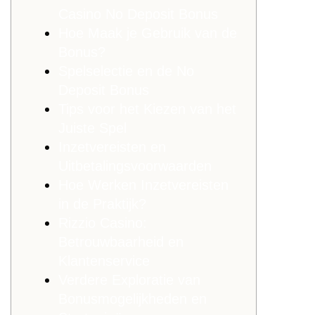
Casino No Deposit Bonus
Hoe Maak je Gebruik van de
Bonus?
Spelselectie en de No
Deposit Bonus
Tips voor het Kiezen van het
Juiste Spel
Inzetvereisten en
Uitbetalingsvoorwaarden
Hoe Werken Inzetvereisten
in de Praktijk?
Rizzio Casino:
Betrouwbaarheid en
Klantenservice
Verdere Exploratie van
Bonusmogelijkheden en