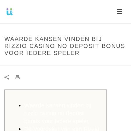
WAARDE KANSEN VINDEN BIJ
RIZZIO CASINO NO DEPOSIT BONUS
VOOR IEDERE SPELER
Waarde kansen vinden bij
rizzio casino no deposit
bonus voor iedere speler
De Voordelen van een Rizzio