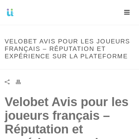
VELOBET AVIS POUR LES JOUEURS
FRANÇAIS – RÉPUTATION ET
EXPÉRIENCE SUR LA PLATEFORME
Velobet Avis pour les
joueurs français –
Réputation et