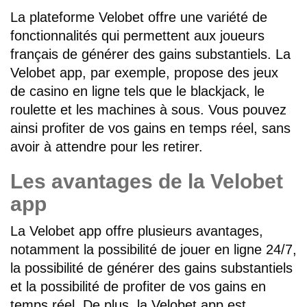
La plateforme Velobet offre une variété de
fonctionnalités qui permettent aux joueurs
français de générer des gains substantiels. La
Velobet app, par exemple, propose des jeux
de casino en ligne tels que le blackjack, le
roulette et les machines à sous. Vous pouvez
ainsi profiter de vos gains en temps réel, sans
avoir à attendre pour les retirer.
Les avantages de la Velobet
app
La Velobet app offre plusieurs avantages,
notamment la possibilité de jouer en ligne 24/7,
la possibilité de générer des gains substantiels
et la possibilité de profiter de vos gains en
temps réel. De plus, la Velobet app est