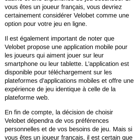
vous êtes un joueur français, vous devriez
certainement considérer Velobet comme une
option pour votre jeu en ligne.
Il est également important de noter que
Velobet propose une application mobile pour
les joueurs qui aiment jouer sur leur
smartphone ou leur tablette. L’application est
disponible pour téléchargement sur les
plateformes d’applications mobiles et offre une
expérience de jeu identique à celle de la
plateforme web.
En fin de compte, la décision de choisir
Velobet dépendra de vos préférences
personnelles et de vos besoins de jeu. Mais si
vous êtes un joueur français, il est certain que