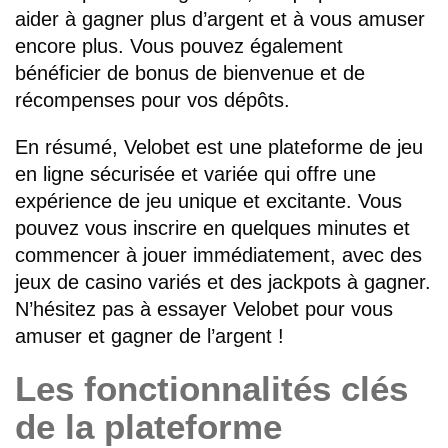
aider à gagner plus d’argent et à vous amuser
encore plus. Vous pouvez également
bénéficier de bonus de bienvenue et de
récompenses pour vos dépôts.
En résumé, Velobet est une plateforme de jeu
en ligne sécurisée et variée qui offre une
expérience de jeu unique et excitante. Vous
pouvez vous inscrire en quelques minutes et
commencer à jouer immédiatement, avec des
jeux de casino variés et des jackpots à gagner.
N’hésitez pas à essayer Velobet pour vous
amuser et gagner de l’argent !
Les fonctionnalités clés
de la plateforme