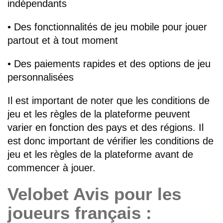
indépendants
• Des fonctionnalités de jeu mobile pour jouer
partout et à tout moment
• Des paiements rapides et des options de jeu
personnalisées
Il est important de noter que les conditions de
jeu et les règles de la plateforme peuvent
varier en fonction des pays et des régions. Il
est donc important de vérifier les conditions de
jeu et les règles de la plateforme avant de
commencer à jouer.
Velobet Avis pour les
joueurs français :