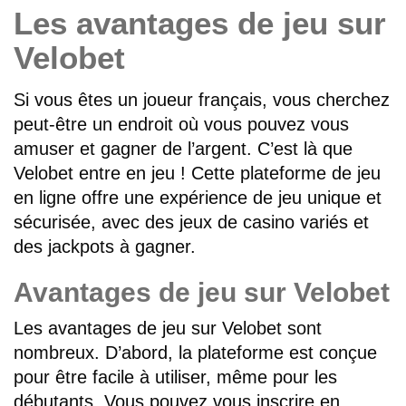
Les avantages de jeu sur
Velobet
Si vous êtes un joueur français, vous cherchez
peut-être un endroit où vous pouvez vous
amuser et gagner de l’argent. C’est là que
Velobet entre en jeu ! Cette plateforme de jeu
en ligne offre une expérience de jeu unique et
sécurisée, avec des jeux de casino variés et
des jackpots à gagner.
Avantages de jeu sur Velobet
Les avantages de jeu sur Velobet sont
nombreux. D’abord, la plateforme est conçue
pour être facile à utiliser, même pour les
débutants. Vous pouvez vous inscrire en