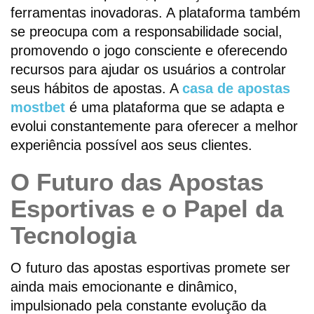
ferramentas inovadoras. A plataforma também
se preocupa com a responsabilidade social,
promovendo o jogo consciente e oferecendo
recursos para ajudar os usuários a controlar
seus hábitos de apostas. A
casa de apostas
mostbet
é uma plataforma que se adapta e
evolui constantemente para oferecer a melhor
experiência possível aos seus clientes.
O Futuro das Apostas
Esportivas e o Papel da
Tecnologia
O futuro das apostas esportivas promete ser
ainda mais emocionante e dinâmico,
impulsionado pela constante evolução da