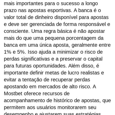
mais importantes para o sucesso a longo
prazo nas apostas esportivas. A banca é o
valor total de dinheiro disponível para apostas
e deve ser gerenciada de forma responsável e
consciente. Uma regra básica é não apostar
mais do que uma pequena porcentagem da
banca em uma única aposta, geralmente entre
1% e 5%. Isso ajuda a minimizar o risco de
perdas significativas e a preservar o capital
para futuras oportunidades. Além disso, é
importante definir metas de lucro realistas e
evitar a tentação de recuperar perdas
apostando em mercados de alto risco. A
Mostbet oferece recursos de
acompanhamento de histórico de apostas, que
permitem aos usuários monitorarem seu
desempenho e ajustarem suas estratégias.