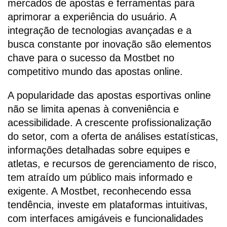
mercados de apostas e ferramentas para
aprimorar a experiência do usuário. A
integração de tecnologias avançadas e a
busca constante por inovação são elementos
chave para o sucesso da Mostbet no
competitivo mundo das apostas online.
A popularidade das apostas esportivas online
não se limita apenas à conveniência e
acessibilidade. A crescente profissionalização
do setor, com a oferta de análises estatísticas,
informações detalhadas sobre equipes e
atletas, e recursos de gerenciamento de risco,
tem atraído um público mais informado e
exigente. A Mostbet, reconhecendo essa
tendência, investe em plataformas intuitivas,
com interfaces amigáveis e funcionalidades