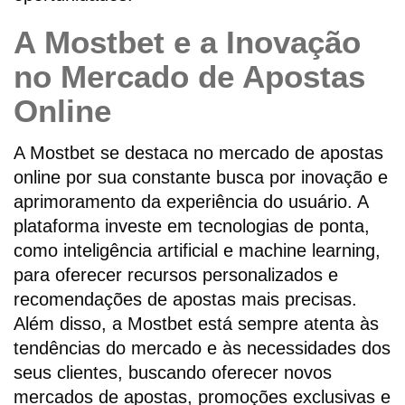
A Mostbet e a Inovação
no Mercado de Apostas
Online
A Mostbet se destaca no mercado de apostas
online por sua constante busca por inovação e
aprimoramento da experiência do usuário. A
plataforma investe em tecnologias de ponta,
como inteligência artificial e machine learning,
para oferecer recursos personalizados e
recomendações de apostas mais precisas.
Além disso, a Mostbet está sempre atenta às
tendências do mercado e às necessidades dos
seus clientes, buscando oferecer novos
mercados de apostas, promoções exclusivas e