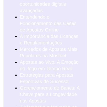
oportunidades digitais
avançadas
Entendendo o
Funcionamento das Casas
de Apostas Online
A Importância das Licenças
e Regulamentações
Mercados de Apostas Mais
Populares na Mostbet
Apostas ao Vivo: A Emoção
do Jogo em Tempo Real
Estratégias para Apostas
Esportivas de Sucesso
Gerenciamento de Banca: A
Chave para a Longevidade
nas Apostas