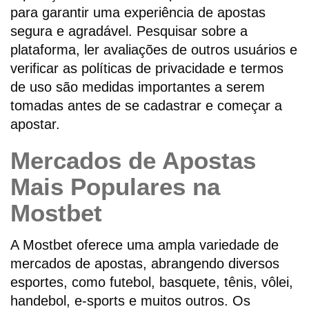
para garantir uma experiência de apostas
segura e agradável. Pesquisar sobre a
plataforma, ler avaliações de outros usuários e
verificar as políticas de privacidade e termos
de uso são medidas importantes a serem
tomadas antes de se cadastrar e começar a
apostar.
Mercados de Apostas
Mais Populares na
Mostbet
A Mostbet oferece uma ampla variedade de
mercados de apostas, abrangendo diversos
esportes, como futebol, basquete, tênis, vôlei,
handebol, e-sports e muitos outros. Os