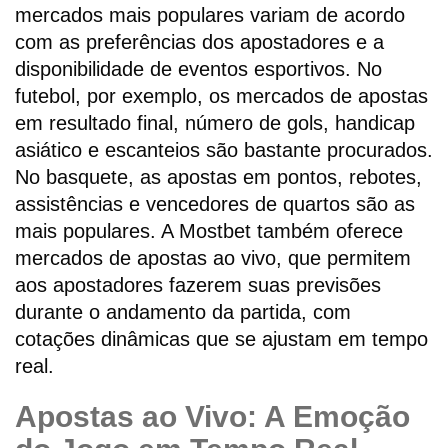
mercados mais populares variam de acordo
com as preferências dos apostadores e a
disponibilidade de eventos esportivos. No
futebol, por exemplo, os mercados de apostas
em resultado final, número de gols, handicap
asiático e escanteios são bastante procurados.
No basquete, as apostas em pontos, rebotes,
assistências e vencedores de quartos são as
mais populares. A Mostbet também oferece
mercados de apostas ao vivo, que permitem
aos apostadores fazerem suas previsões
durante o andamento da partida, com
cotações dinâmicas que se ajustam em tempo
real.
Apostas ao Vivo: A Emoção