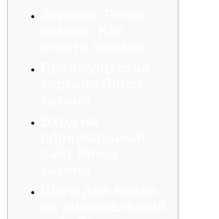
Зеркало Pinco
казино: Как
играть онлайн
Преимущества
зеркала Pinco
казино
Вход на
официальный
сайт Pinco
казино
Шаги для входа
на официальный