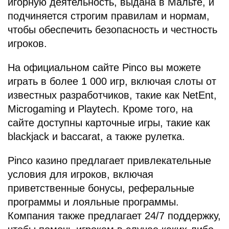
игорную деятельность, выдана в Мальте, и
подчиняется строгим правилам и нормам,
чтобы обеспечить безопасность и честность
игроков.
На официальном сайте Pinco вы можете
играть в более 1 000 игр, включая слоты от
известных разработчиков, такие как NetEnt,
Microgaming и Playtech. Кроме того, на
сайте доступны карточные игры, такие как
blackjack и baccarat, а также рулетка.
Pinco казино предлагает привлекательные
условия для игроков, включая
приветственные бонусы, реферальные
программы и лояльные программы.
Компания также предлагает 24/7 поддержку,