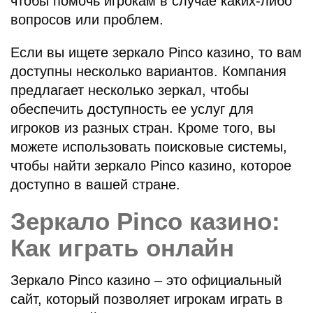
чтобы помочь игрокам в случае каких-либо
вопросов или проблем.
Если вы ищете зеркало Pinco казино, то вам
доступны несколько вариантов. Компания
предлагает несколько зеркал, чтобы
обеспечить доступность ее услуг для
игроков из разных стран. Кроме того, вы
можете использовать поисковые системы,
чтобы найти зеркало Pinco казино, которое
доступно в вашей стране.
Зеркало Pinco казино:
Как играть онлайн
Зеркало Pinco казино – это официальный
сайт, который позволяет игрокам играть в