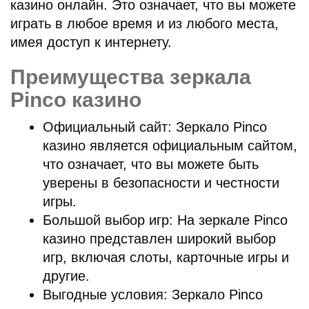
казино онлайн. Это означает, что вы можете
играть в любое время и из любого места,
имея доступ к интернету.
Преимущества зеркала
Pinco казино
Официальный сайт: Зеркало Pinco
казино является официальным сайтом,
что означает, что вы можете быть
уверены в безопасности и честности
игры.
Большой выбор игр: На зеркале Pinco
казино представлен широкий выбор
игр, включая слоты, карточные игры и
другие.
Выгодные условия: Зеркало Pinco