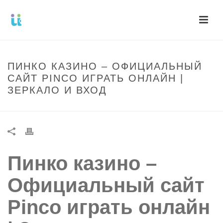
ПИНКО КАЗИНО – ОФИЦИАЛЬНЫЙ
САЙТ PINCO ИГРАТЬ ОНЛАЙН |
ЗЕРКАЛО И ВХОД
Пинко казино –
Официальный сайт
Pinco играть онлайн