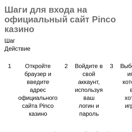
Шаги для входа на
официальный сайт Pinco
казино
Шаг
Действие
1
Откройте
2
Войдите в
3
Выб
браузер и
свой
и
введите
аккаунт,
ко
адрес
используя
официального
ваш
хо
сайта Pinco
логин и
иг
казино
пароль