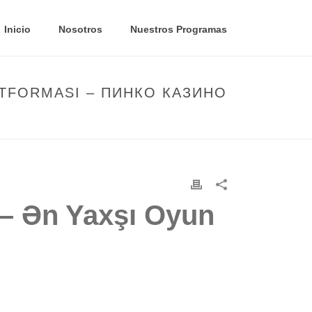
Inicio
Nosotros
Nuestros Programas
ATFORMASI – ПИНКО КАЗИНО
 – Ən Yaxşı Oyun