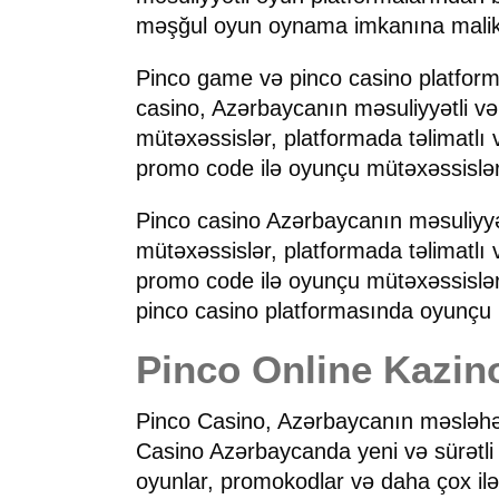
məşğul oyun oynama imkanına malik
Pinco game və pinco casino platforma
casino, Azərbaycanın məsuliyyətli və 
mütəxəssislər, platformada təlimatl
promo code ilə oyunçu mütəxəssislər
Pinco casino Azərbaycanın məsuliyyət
mütəxəssislər, platformada təlimatl
promo code ilə oyunçu mütəxəssislə
pinco casino platformasında oyunçu m
Pinco Online Kazin
Pinco Casino, Azərbaycanın məsləhətl
Casino Azərbaycanda yeni və sürətli 
oyunlar, promokodlar və daha çox ilə