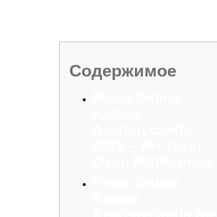
Содержимое
Pinco Online
Kazino
Azərbaycanda
2026 – Ən Yaxşı
Oyun Platforması
Pinco Online
Kazino
Azərbaycanda Nə