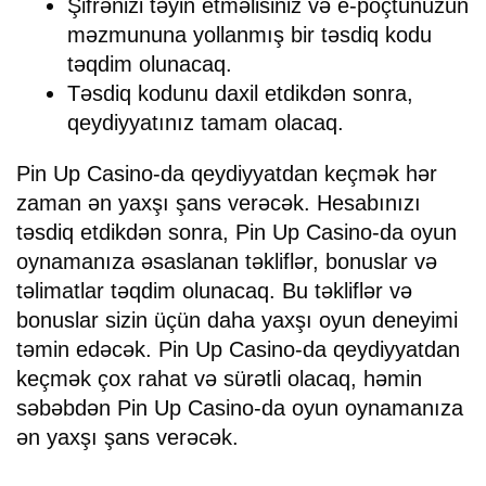
Şifrənizi təyin etməlisiniz və e-poçtunuzun
məzmununa yollanmış bir təsdiq kodu
təqdim olunacaq.
Təsdiq kodunu daxil etdikdən sonra,
qeydiyyatınız tamam olacaq.
Pin Up Casino-da qeydiyyatdan keçmək hər
zaman ən yaxşı şans verəcək. Hesabınızı
təsdiq etdikdən sonra, Pin Up Casino-da oyun
oynamanıza əsaslanan təkliflər, bonuslar və
təlimatlar təqdim olunacaq. Bu təkliflər və
bonuslar sizin üçün daha yaxşı oyun deneyimi
təmin edəcək. Pin Up Casino-da qeydiyyatdan
keçmək çox rahat və sürətli olacaq, həmin
səbəbdən Pin Up Casino-da oyun oynamanıza
ən yaxşı şans verəcək.