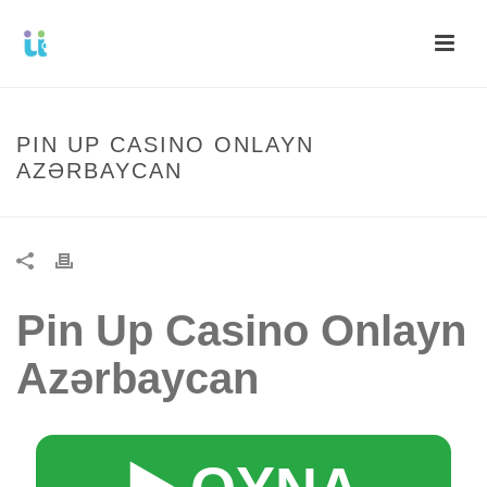
PIN UP CASINO ONLAYN
AZƏRBAYCAN
Pin Up Casino Onlayn
Azərbaycan