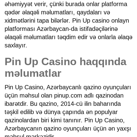
əhəmiyyət verir, çünki burada onlar platforma
qədər əlaqəli məlumatları, qaydaları və
xidmətlərini tapa bilərlər. Pin Up casino onlayn
platforması Azərbaycan-da istifadəçilərinə
əlaqəli məlumatları təqdim edir və onlarla əlaqə
saxlayır.
Pin Up Casino haqqında
məlumatlar
Pin Up Casino, Azərbaycanlı qazino oyunçuları
üçün məhsul olan pinup.com adlı qazinodan
ibarətdir. Bu qazino, 2014-cü ilin baharında
təşkil edilib və dünya çapında ən populyar
qazinolardan biri kimi tanınır. Pin Up Casino,
Azərbaycanın qazino oyunçuları üçün ən yaxşı
məhsul mərkəzidir.