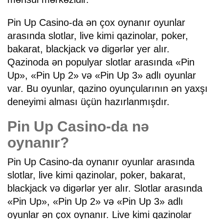
Pin Up Casino-da ən çox oynanır oyunlar
arasında slotlar, live kimi qazinolar, poker,
bakarat, blackjack və digərlər yer alır.
Qazinoda ən populyar slotlar arasında «Pin
Up», «Pin Up 2» və «Pin Up 3» adlı oyunlar
var. Bu oyunlar, qazino oyunçularının ən yaxşı
deneyimi alması üçün hazırlanmışdır.
Pin Up Casino-da nə
oynanır?
Pin Up Casino-da oynanır oyunlar arasında
slotlar, live kimi qazinolar, poker, bakarat,
blackjack və digərlər yer alır. Slotlar arasında
«Pin Up», «Pin Up 2» və «Pin Up 3» adlı
oyunlar ən çox oynanır. Live kimi qazinolar