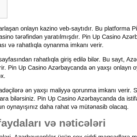
laşan onlayn kazino veb-saytıdır. Bu platforma Pi
casino tərəfindən yaratılmışdır. Pin Up Casino Azər
ı və rahatlıqla oynanma imkanı verir.
yfasından rahatlıqla giriş edilə bilər. Bu sayt, Azər
rir. Pin Up Casino Azərbaycanda ən yaxşı onlayn oy
ox.
dəçilərə ən yaxşı maliyyə qorunma imkanı verir. Siz
ra bilərsiniz. Pin Up Casino Azərbaycanda da isti
yun oynayışınız daha rahat və mütənasib olacaq.
aydaları və nəticələri