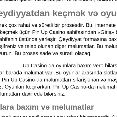
eydiyyatdan keçmək və oyu
k çox rahat və sürətli bir prosesdir. Bu, internet
n keçmək üçün Pin Up Casino sahifasından «Giriş»
hifənin üstündə yerləşir. Qeydiyyat formasına bax
 şifrəniz və tələb olunan digər məlumatlar. Bu məlu
run. Bu proses sade və sürətli olacaq.
pin up az
Up Casino-da oyunlara baxım verə bilərsi
r barədə məlumat var. Bu oyunlar arasında slotlar,
ən, Pin Up Casino-da məlumatları sifarişlənən və m
iz. Oyunları keçirərkən, Pin Up Casino-da məlumatl
matları daxil edə bilərsiniz.
lara baxım və məlumatlar