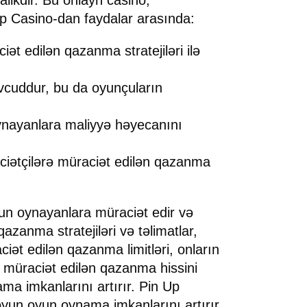
likdir. Bu onlayn casino,
Up Casino-dan faydalar arasında:
t edilən qazanma stratejiləri ilə
vcuddur, bu da oyunçuların
ynayanlara maliyyə həyecanını
iətçilərə müraciət edilən qazanma
oyun oynayanlara müraciət edir və
zanma stratejiləri və təlimatlar,
ət edilən qazanma limitləri, onların
a müraciət edilən qazanma hissini
ma imkanlarını artırır. Pin Up
oyun oyun oynama imkanlarını artırır.