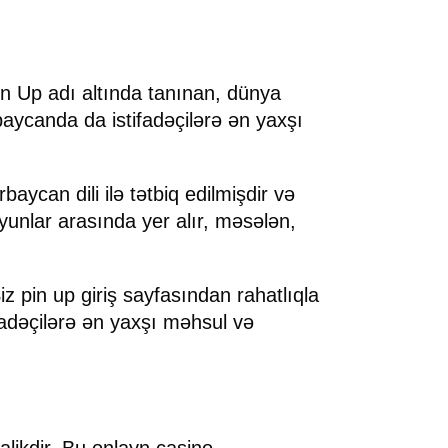
n Up adı altında tanınan, dünya
baycanda da istifadəçilərə ən yaxşı
baycan dili ilə tətbiq edilmişdir və
unlar arasında yer alır, məsələn,
 pin up giriş sayfasından rahatlıqla
fadəçilərə ən yaxşı məhsul və