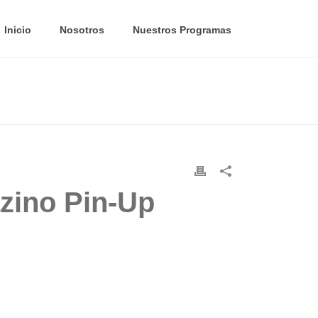
Inicio
Nosotros
Nuestros Programas
zino Pin-Up