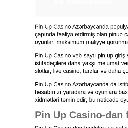
və məlumatlar
Pin Up Casino Azərbaycanda populyar
çapında faaliyə etdirmiş olan pinup 
oyunlar, maksimum maliyyə qorunmas
Pin Up Casino veb-saytı pin up giriş sa
istifadəçilərə daha yaxşı məlumat ve
slotlar, live casino, tarzlar və daha ç
Pin Up Casino Azərbaycanda da istifa
hesabınızı yaradara və oyunlara baxa
xidmətləri təmin edir, bu nəticədə o
Pin Up Casino-dan f