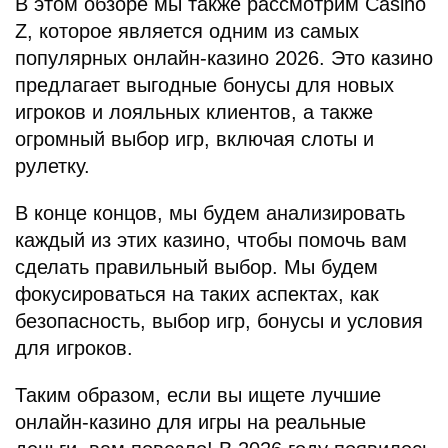
В этом обзоре мы также рассмотрим Casino
Z, которое является одним из самых
популярных онлайн-казино 2026. Это казино
предлагает выгодные бонусы для новых
игроков и лояльных клиентов, а также
огромный выбор игр, включая слоты и
рулетку.
В конце концов, мы будем анализировать
каждый из этих казино, чтобы помочь вам
сделать правильный выбор. Мы будем
фокусироваться на таких аспектах, как
безопасность, выбор игр, бонусы и условия
для игроков.
Таким образом, если вы ищете лучшие
онлайн-казино для игры на реальные