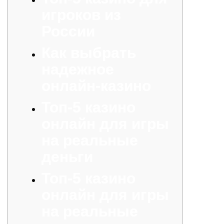
игроков из
России
Как выбрать
надежное
онлайн-казино
Топ-5 казино
онлайн для игры
на реальные
деньги
Топ-5 казино
онлайн для игры
на реальные