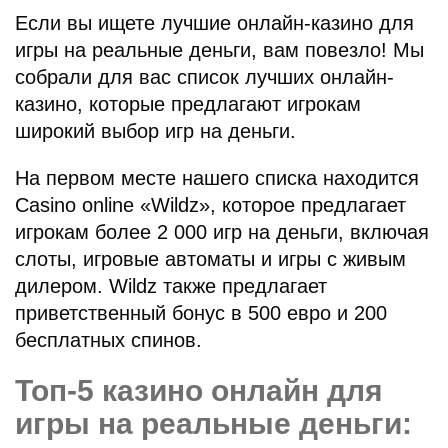
Если вы ищете лучшие онлайн-казино для
игры на реальные деньги, вам повезло! Мы
собрали для вас список лучших онлайн-
казино, которые предлагают игрокам
широкий выбор игр на деньги.
На первом месте нашего списка находится
Casino online «Wildz», которое предлагает
игрокам более 2 000 игр на деньги, включая
слоты, игровые автоматы и игры с живым
дилером. Wildz также предлагает
приветственный бонус в 500 евро и 200
бесплатных спинов.
Топ-5 казино онлайн для
игры на реальные деньги: