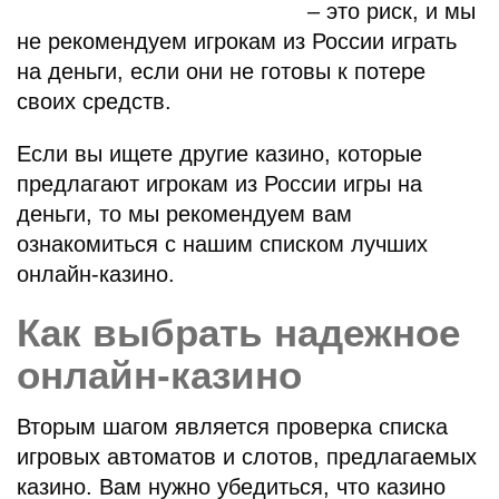
казино на реальные деньги
– это риск, и мы
не рекомендуем игрокам из России играть
на деньги, если они не готовы к потере
своих средств.
Если вы ищете другие казино, которые
предлагают игрокам из России игры на
деньги, то мы рекомендуем вам
ознакомиться с нашим списком лучших
онлайн-казино.
Как выбрать надежное
онлайн-казино
Вторым шагом является проверка списка
игровых автоматов и слотов, предлагаемых
казино. Вам нужно убедиться, что казино