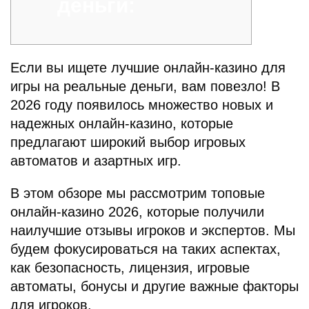
деньги:
Если вы ищете лучшие онлайн-казино для
игры на реальные деньги, вам повезло! В
2026 году появилось множество новых и
надежных онлайн-казино, которые
предлагают широкий выбор игровых
автоматов и азартных игр.
В этом обзоре мы рассмотрим топовые
онлайн-казино 2026, которые получили
наилучшие отзывы игроков и экспертов. Мы
будем фокусироваться на таких аспектах,
как безопасность, лицензия, игровые
автоматы, бонусы и другие важные факторы
для игроков.