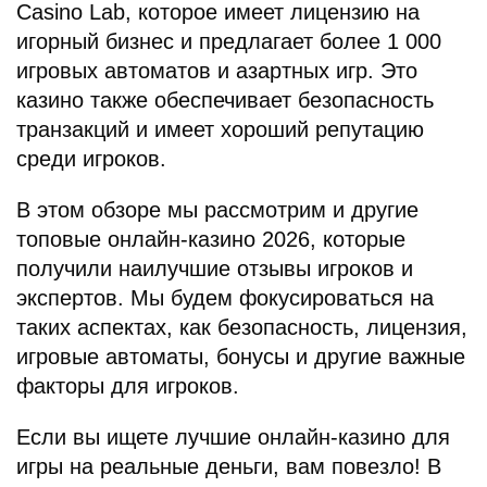
Casino Lab, которое имеет лицензию на
игорный бизнес и предлагает более 1 000
игровых автоматов и азартных игр. Это
казино также обеспечивает безопасность
транзакций и имеет хороший репутацию
среди игроков.
В этом обзоре мы рассмотрим и другие
топовые онлайн-казино 2026, которые
получили наилучшие отзывы игроков и
экспертов. Мы будем фокусироваться на
таких аспектах, как безопасность, лицензия,
игровые автоматы, бонусы и другие важные
факторы для игроков.
Если вы ищете лучшие онлайн-казино для
игры на реальные деньги, вам повезло! В