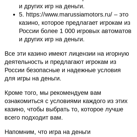
и других игр на деньги.
5. https://www.marussiamotors.ru/ – это
казино, которое предлагает игрокам из
России более 1 000 игровых автоматов
и других игр на деньги.
Все эти казино имеют лицензии на игорную
деятельность и предлагают игрокам из
России безопасные и надежные условия
для игры на деньги.
Кроме того, мы рекомендуем вам
ознакомиться с условиями каждого из этих
казино, чтобы выбрать то, которое лучше
всего подходит вам.
Напомним, что игра на деньги
онлайн