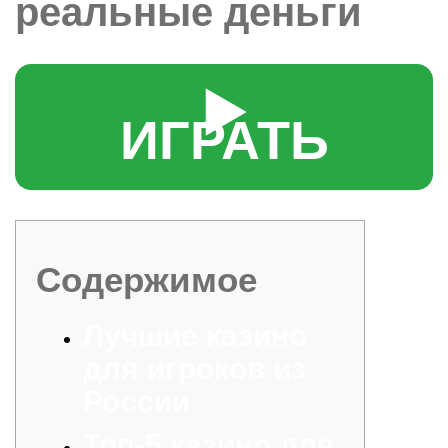
реальные деньги
▶️
ИГРАТЬ
Содержимое
Лучшие казино
для игроков из
России
Топ-5 казино для