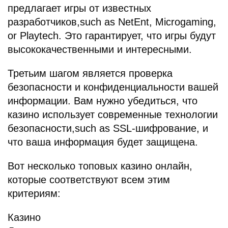
предлагает игры от известных
разработчиков,such as NetEnt, Microgaming,
or Playtech. Это гарантирует, что игры будут
высококачественными и интересными.
Третьим шагом является проверка
безопасности и конфиденциальности вашей
информации. Вам нужно убедиться, что
казино использует современные технологии
безопасности,such as SSL-шифрование, и
что ваша информация будет защищена.
Вот несколько топовых казино онлайн,
которые соответствуют всем этим
критериям:
Казино