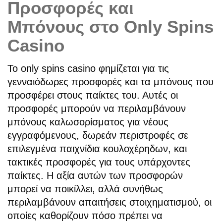
Προσφορές και
Μπόνους στο Only Spins
Casino
Το
only spins casino
φημίζεται για τις
γενναιόδωρες προσφορές και τα μπόνους που
προσφέρει στους παίκτες του. Αυτές οι
προσφορές μπορούν να περιλαμβάνουν
μπόνους καλωσορίσματος για νέους
εγγραφόμενους, δωρεάν περιστροφές σε
επιλεγμένα παιχνίδια κουλοχέρηδων, και
τακτικές προσφορές για τους υπάρχοντες
παίκτες. Η αξία αυτών των προσφορών
μπορεί να ποικίλλει, αλλά συνήθως
περιλαμβάνουν απαιτήσεις στοιχηματισμού, οι
οποίες καθορίζουν πόσο πρέπει να