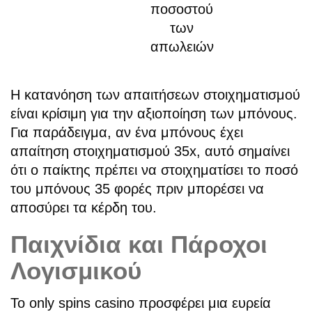
ποσοστού
των
απωλειών
Η κατανόηση των απαιτήσεων στοιχηματισμού
είναι κρίσιμη για την αξιοποίηση των μπόνους.
Για παράδειγμα, αν ένα μπόνους έχει
απαίτηση στοιχηματισμού 35x, αυτό σημαίνει
ότι ο παίκτης πρέπει να στοιχηματίσει το ποσό
του μπόνους 35 φορές πριν μπορέσει να
αποσύρει τα κέρδη του.
Παιχνίδια και Πάροχοι
Λογισμικού
Το
only spins casino
προσφέρει μια ευρεία