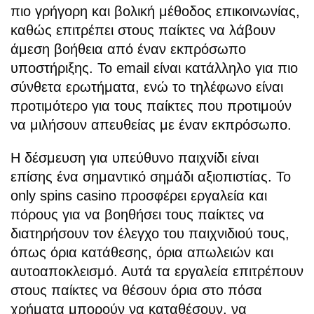
πιο γρήγορη και βολική μέθοδος επικοινωνίας,
καθώς επιτρέπει στους παίκτες να λάβουν
άμεση βοήθεια από έναν εκπρόσωπο
υποστήριξης. Το email είναι κατάλληλο για πιο
σύνθετα ερωτήματα, ενώ το τηλέφωνο είναι
προτιμότερο για τους παίκτες που προτιμούν
να μιλήσουν απευθείας με έναν εκπρόσωπο.
Η δέσμευση για υπεύθυνο παιχνίδι είναι
επίσης ένα σημαντικό σημάδι αξιοπιστίας. Το
only spins casino
προσφέρει εργαλεία και
πόρους για να βοηθήσει τους παίκτες να
διατηρήσουν τον έλεγχο του παιχνιδιού τους,
όπως όρια κατάθεσης, όρια απωλειών και
αυτοαποκλεισμό. Αυτά τα εργαλεία επιτρέπουν
στους παίκτες να θέσουν όρια στο πόσα
χρήματα μπορούν να καταθέσουν, να