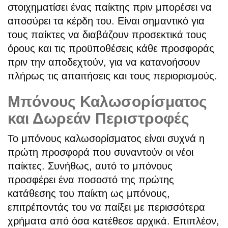
στοιχηματίσει ένας παίκτης πριν μπορέσει να
αποσύρει τα κέρδη του. Είναι σημαντικό για
τους παίκτες να διαβάζουν προσεκτικά τους
όρους και τις προϋποθέσεις κάθε προσφοράς
πριν την αποδεχτούν, για να κατανοήσουν
πλήρως τις απαιτήσεις και τους περιορισμούς.
Μπόνους Καλωσορίσματος
και Δωρεάν Περιστροφές
Το μπόνους καλωσορίσματος είναι συχνά η
πρώτη προσφορά που συναντούν οι νέοι
παίκτες. Συνήθως, αυτό το μπόνους
προσφέρει ένα ποσοστό της πρώτης
κατάθεσης του παίκτη ως μπόνους,
επιτρέποντάς του να παίξει με περισσότερα
χρήματα από όσα κατέθεσε αρχικά. Επιπλέον,