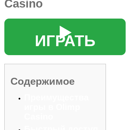
Casino
▶️
ИГРАТЬ
Содержимое
Преимущества
игры в Olimp
Casino
Быстрый доступ