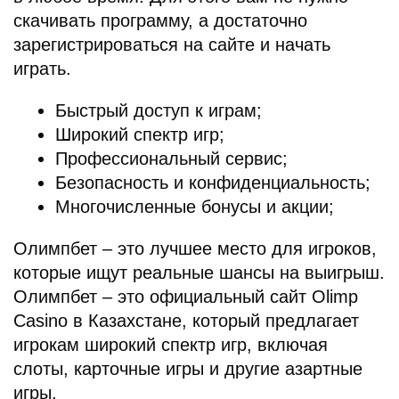
скачивать программу, а достаточно
зарегистрироваться на сайте и начать
играть.
Быстрый доступ к играм;
Широкий спектр игр;
Профессиональный сервис;
Безопасность и конфиденциальность;
Многочисленные бонусы и акции;
Олимпбет – это лучшее место для игроков,
которые ищут реальные шансы на выигрыш.
Олимпбет – это официальный сайт Olimp
Casino в Казахстане, который предлагает
игрокам широкий спектр игр, включая
слоты, карточные игры и другие азартные
игры.