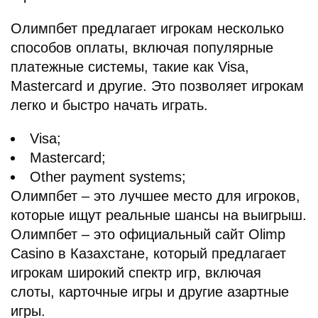
Олимпбет предлагает игрокам несколько
способов оплаты, включая популярные
платежные системы, такие как Visa,
Mastercard и другие. Это позволяет игрокам
легко и быстро начать играть.
Visa;
Mastercard;
Other payment systems;
Олимпбет – это лучшее место для игроков,
которые ищут реальные шансы на выигрыш.
Олимпбет – это официальный сайт Olimp
Casino в Казахстане, который предлагает
игрокам широкий спектр игр, включая
слоты, карточные игры и другие азартные
игры.