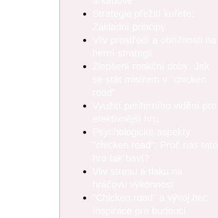
arkádové
Strategie přežití kuřete:
Základní principy
Vliv prostředí a obtížnosti na
herní strategii
Zlepšení reakční doby: Jak
se stát mistrem v "chicken
road"
Využití periferního vidění pro
efektivnější hru
Psychologické aspekty
"chicken road": Proč nás tato
hra tak baví?
Vliv stresu a tlaku na
hráčovu výkonnost
"Chicken road" a vývoj her:
Inspirace pro budoucí