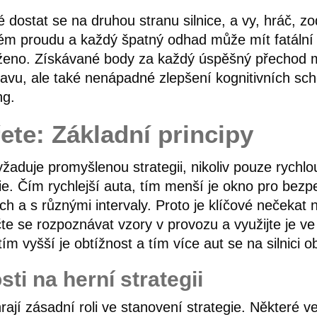
né dostat se na druhou stranu silnice, a vy, hráč,
lém proudu a každý špatný odhad může mít fatální
raženo. Získávané body za každý úspěšný přechod m
avu, ale také nenápadné zlepšení kognitivních schop
ng.
řete: Základní principy
yžaduje promyšlenou strategii, nikoliv pouze rychlo
orie. Čím rychlejší auta, tím menší je okno pro be
h a s různými intervaly. Proto je klíčové nečekat n
e se rozpoznávat vzory v provozu a využijte je v
ím vyšší je obtížnost a tím více aut se na silnici o
sti na herní strategii
rají zásadní roli ve stanovení strategie. Některé ve