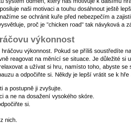
u systém odměn, který nás motivuje k dalšímu hr
 posiluje naši motivaci a touhu dosáhnout ještě lep
snažíme se ochránit kuře před nebezpečím a zajist
ysvětluje, proč je "chicken road" tak návyková a 
 hráčovu výkonnost
it hráčovu výkonnost. Pokud se příliš soustředíte
ivně reagovat na měnící se situace. Je důležité si 
elaxovat a užívat si hru, namísto toho, abyste se
 pauzu a odpočiňte si. Někdy je lepší vrátit se k hř
i a postupně ji zvyšujte.
aci a ne na dosažení vysokého skóre.
dpočiňte si.
z nich.