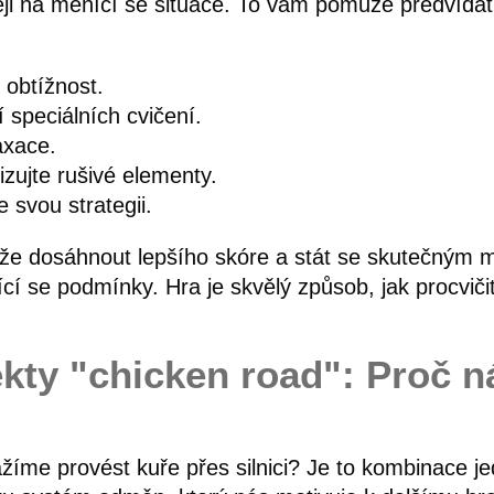
eji na měnící se situace. To vám pomůže předvída
 obtížnost.
 speciálních cvičení.
axace.
zujte rušivé elementy.
 svou strategii.
 dosáhnout lepšího skóre a stát se skutečným mis
cí se podmínky. Hra je skvělý způsob, jak procvičit
ty "chicken road": Proč ná
ažíme provést kuře přes silnici? Je to kombinace j