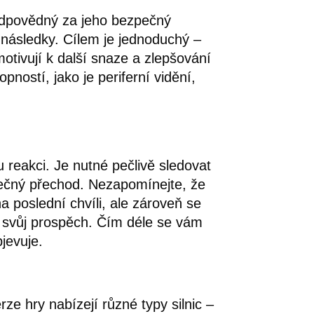
 zodpovědný za jeho bezpečný
 následky. Cílem je jednoduchý –
otivují k další snaze a zlepšování
ností, jako je periferní vidění,
u reakci. Je nutné pečlivě sledovat
zpečný přechod. Nezapomínejte, že
a poslední chvíli, ale zároveň se
e svůj prospěch. Čím déle se vám
bjevuje.
rze hry nabízejí různé typy silnic –