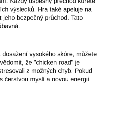
aní. Každý úspěšný přechod kuřete
ších výsledků. Hra také apeluje na
it jeho bezpečný průchod. Tato
zábavná.
 na dosažení vysokého skóre, můžete
uvědomit, že "chicken road" je
 stresovali z možných chyb. Pokud
e s čerstvou myslí a novou energií.