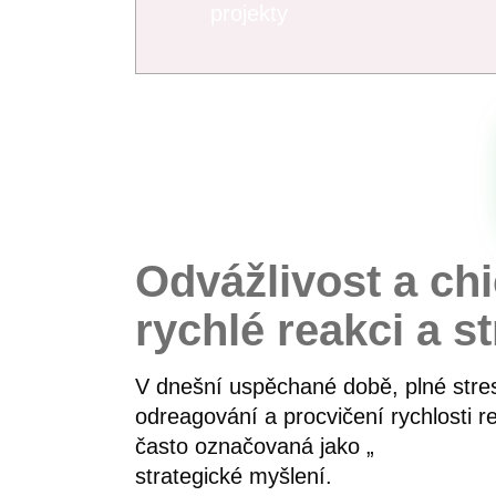
projekty
Odvážlivost a ch
rychlé reakci a s
V dnešní uspěchané době, plné stres
odreagování a procvičení rychlosti re
často označovaná jako „
chicken roa
strategické myšlení.