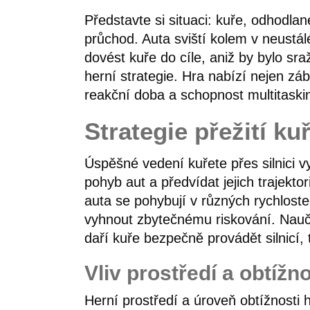
Představte si situaci: kuře, odhodla
průchod. Auta sviští kolem v neustá
dovést kuře do cíle, aniž by bylo s
herní strategie. Hra nabízí nejen záb
reakční doba a schopnost multitaski
Strategie přežití ku
Úspěšné vedení kuřete přes silnici v
pohyb aut a předvídat jejich trajekt
auta se pohybují v různých rychlostec
vyhnout zbytečnému riskování. Naučt
daří kuře bezpečně provádět silnicí, t
Vliv prostředí a obtížno
Herní prostředí a úroveň obtížnosti h