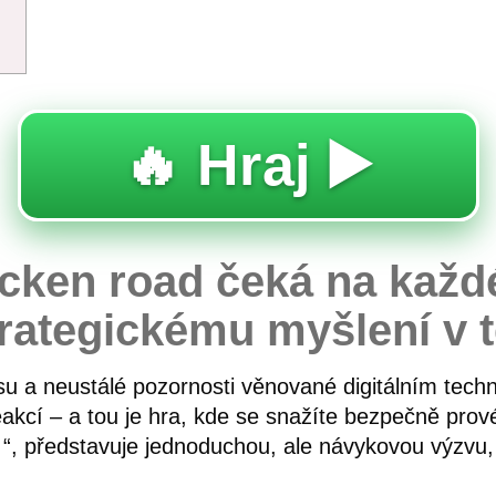
🔥 Hraj ▶️
icken road čeká na každ
trategickému myšlení v 
u a neustálé pozornosti věnované digitálním techn
akcí – a tou je hra, kde se snažíte bezpečně provés
d
“, představuje jednoduchou, ale návykovou výzvu, 