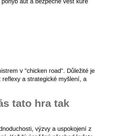
t pohyb aut a bezpečně vést kuře
trem v "chicken road". Důležité je
 reflexy a strategické myšlení, a
s tato hra tak
ednoduchosti, výzvy a uspokojení z