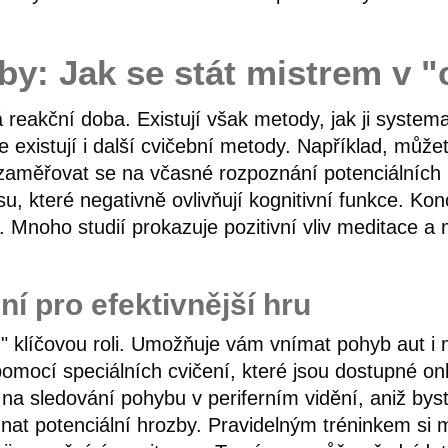
by: Jak se stát mistrem v 
 reakční doba. Existují však metody, jak ji systema
xistují i další cvičební metody. Například, můžete 
 zaměřovat se na včasné rozpoznání potenciálních h
u, které negativně ovlivňují kognitivní funkce. Ko
 Mnoho studií prokazuje pozitivní vliv meditace a 
ní pro efektivnější hru
ad" klíčovou roli. Umožňuje vám vnímat pohyb aut i
omocí speciálních cvičení, které jsou dostupné onl
na sledování pohybu v periferním vidění, aniž byst
oznat potenciální hrozby. Pravidelným tréninkem si