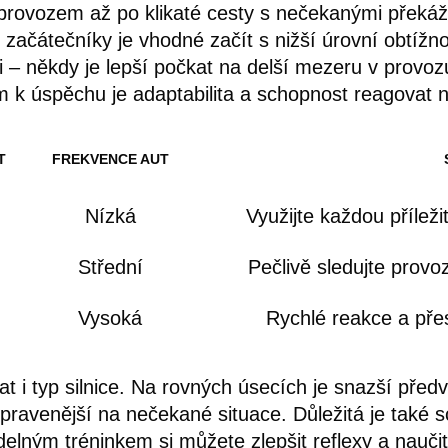
provozem až po klikaté cesty s nečekanými překáž
ro začátečníky je vhodné začít s nižší úrovní obtíž
 – někdy je lepší počkat na delší mezeru v provozu
íčem k úspěchu je adaptabilita a schopnost reagovat
T
FREKVENCE AUT
Nízká
Využijte každou příleži
Střední
Pečlivě sledujte provo
Vysoká
Rychlé reakce a pře
t i typ silnice. Na rovných úsecích je snazší před
připravenější na nečekané situace. Důležitá je také
lným tréninkem si můžete zlepšit reflexy a naučit