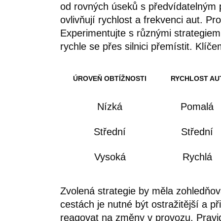
od rovných úseků s předvídatelným 
ovlivňují rychlost a frekvenci aut. P
Experimentujte s různými strategiemi
rychle se přes silnici přemístit. Kl
ÚROVEŇ OBTÍŽNOSTI
RYCHLOST AU
Nízká
Pomalá
Střední
Střední
Vysoká
Rychlá
Zvolená strategie by měla zohledňova
cestách je nutné být ostražitější a 
reagovat na změny v provozu. Pravide