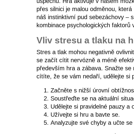
úspěchu. Hra aktivuje v našem mozk
přes silnici je malou odměnou, která
náš instinktivní pud sebezáchovy – 
kombinace psychologických faktorů v
Vliv stresu a tlaku na
Stres a tlak mohou negativně ovlivn
se začít cítit nervózně a méně efekt
především hra a zábava. Snažte se r
cítíte, že se vám nedaří, udělejte si
Začněte s nižší úrovní obtížnost
Soustřeďte se na aktuální situ
Udělejte si pravidelné pauzy a o
Užívejte si hru a bavte se.
Analyzujte své chyby a učte se 