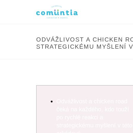
ODVÁŽLIVOST A CHICKEN R
STRATEGICKÉMU MYŠLENÍ 
Odvážlivost a chicken road
čeká na každého, kdo touží
po rychlé reakci a
strategickému myšlení v této