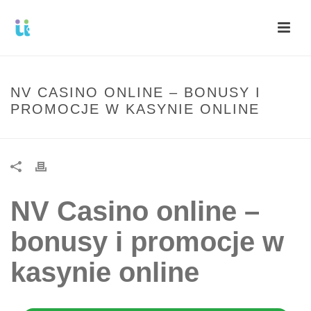
NV CASINO ONLINE – BONUSY I
PROMOCJE W KASYNIE ONLINE
NV Casino online –
bonusy i promocje w
kasynie online