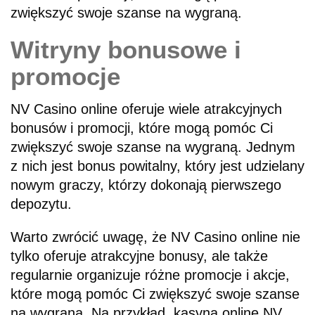
zwiększyć swoje szanse na wygraną.
Witryny bonusowe i
promocje
NV Casino online oferuje wiele atrakcyjnych
bonusów i promocji, które mogą pomóc Ci
zwiększyć swoje szanse na wygraną. Jednym
z nich jest bonus powitalny, który jest udzielany
nowym graczy, którzy dokonają pierwszego
depozytu.
Warto zwrócić uwagę, że NV Casino online nie
tylko oferuje atrakcyjne bonusy, ale także
regularnie organizuje różne promocje i akcje,
które mogą pomóc Ci zwiększyć swoje szanse
na wygraną. Na przykład, kasyna online NV