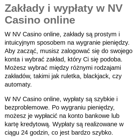
Zakłady i wypłaty w NV
Casino online
W NV Casino online, zakłady są prostym i
intuicyjnym sposobem na wygranie pieniędzy.
Aby zacząć, musisz zalogować się do swojego
konta i wybrać zakład, który Ci się podoba.
Możesz wybrać między różnymi rodzajami
zakładów, takimi jak ruletka, blackjack, czy
automaty.
W NV Casino online, wypłaty są szybkie i
bezproblemowe. Po wygraniu pieniędzy,
możesz je wypłacić na konto bankowe lub
kartę kredytową. Wypłaty są realizowane w
ciągu 24 godzin, co jest bardzo szybko.