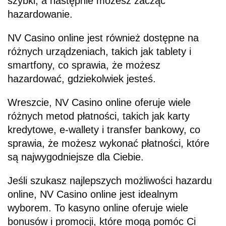
szybki, a następnie możesz zacząć
hazardowanie.
NV Casino online jest również dostępne na
różnych urządzeniach, takich jak tablety i
smartfony, co sprawia, że możesz
hazardować, gdziekolwiek jesteś.
Wreszcie, NV Casino online oferuje wiele
różnych metod płatności, takich jak karty
kredytowe, e-wallety i transfer bankowy, co
sprawia, że możesz wykonać płatności, które
są najwygodniejsze dla Ciebie.
Jeśli szukasz najlepszych możliwości hazardu
online, NV Casino online jest idealnym
wyborem. To kasyno online oferuje wiele
bonusów i promocji, które mogą pomóc Ci