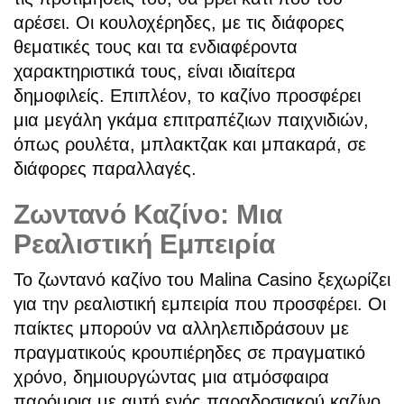
αρέσει. Οι κουλοχέρηδες, με τις διάφορες
θεματικές τους και τα ενδιαφέροντα
χαρακτηριστικά τους, είναι ιδιαίτερα
δημοφιλείς. Επιπλέον, το καζίνο προσφέρει
μια μεγάλη γκάμα επιτραπέζιων παιχνιδιών,
όπως ρουλέτα, μπλακτζακ και μπακαρά, σε
διάφορες παραλλαγές.
Ζωντανό Καζίνο: Μια
Ρεαλιστική Εμπειρία
Το ζωντανό καζίνο του Malina Casino ξεχωρίζει
για την ρεαλιστική εμπειρία που προσφέρει. Οι
παίκτες μπορούν να αλληλεπιδράσουν με
πραγματικούς κρουπιέρηδες σε πραγματικό
χρόνο, δημιουργώντας μια ατμόσφαιρα
παρόμοια με αυτή ενός παραδοσιακού καζίνο.