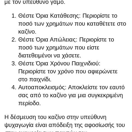
με τον υπεύθυνο γάμο.
Θέστε Όρια Κατάθεσης: Περιορίστε το
ποσό των χρημάτων που καταθέτετε στο
καζίνο.
Θέστε Όρια Απώλειας: Περιορίστε το
ποσό των χρημάτων που είστε
διατεθειμένοι να χάσετε.
Θέστε Όρια Χρόνου Παιχνιδιού:
Περιορίστε τον χρόνο που αφιερώνετε
στο παιχνίδι.
Αυτοαποκλεισμός: Αποκλείστε τον εαυτό
σας από το καζίνο για μια συγκεκριμένη
περίοδο.
Η δέσμευση του καζίνο στην υπεύθυνη
ψυχαγωγία είναι απόδειξη της αφοσίωσής του