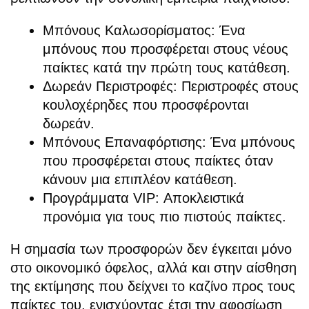
Μπόνους Καλωσορίσματος: Ένα
μπόνους που προσφέρεται στους νέους
παίκτες κατά την πρώτη τους κατάθεση.
Δωρεάν Περιστροφές: Περιστροφές στους
κουλοχέρηδες που προσφέρονται
δωρεάν.
Μπόνους Επαναφόρτισης: Ένα μπόνους
που προσφέρεται στους παίκτες όταν
κάνουν μια επιπλέον κατάθεση.
Προγράμματα VIP: Αποκλειστικά
προνόμια για τους πιο πιστούς παίκτες.
Η σημασία των προσφορών δεν έγκειται μόνο
στο οικονομικό όφελος, αλλά και στην αίσθηση
της εκτίμησης που δείχνει το καζίνο προς τους
παίκτες του, ενισχύοντας έτσι την αφοσίωση