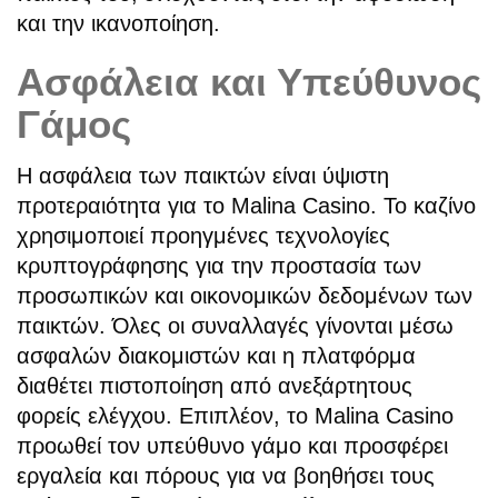
και την ικανοποίηση.
Ασφάλεια και Υπεύθυνος
Γάμος
Η ασφάλεια των παικτών είναι ύψιστη
προτεραιότητα για το Malina Casino. Το καζίνο
χρησιμοποιεί προηγμένες τεχνολογίες
κρυπτογράφησης για την προστασία των
προσωπικών και οικονομικών δεδομένων των
παικτών. Όλες οι συναλλαγές γίνονται μέσω
ασφαλών διακομιστών και η πλατφόρμα
διαθέτει πιστοποίηση από ανεξάρτητους
φορείς ελέγχου. Επιπλέον, το Malina Casino
προωθεί τον υπεύθυνο γάμο και προσφέρει
εργαλεία και πόρους για να βοηθήσει τους