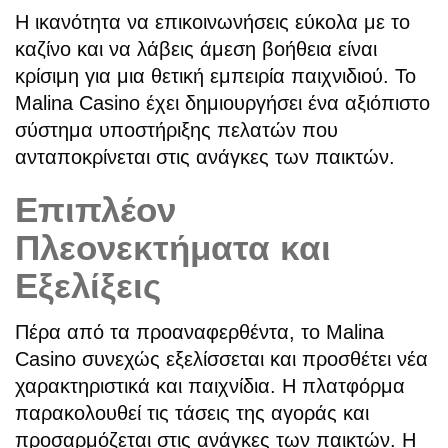
Η ικανότητα να επικοινωνήσεις εύκολα με το
καζίνο και να λάβεις άμεση βοήθεια είναι
κρίσιμη για μια θετική εμπειρία παιχνιδιού. Το
Malina Casino έχει δημιουργήσει ένα αξιόπιστο
σύστημα υποστήριξης πελατών που
ανταποκρίνεται στις ανάγκες των παικτών.
Επιπλέον
Πλεονεκτήματα και
Εξελίξεις
Πέρα από τα προαναφερθέντα, το Malina
Casino συνεχώς εξελίσσεται και προσθέτει νέα
χαρακτηριστικά και παιχνίδια. Η πλατφόρμα
παρακολουθεί τις τάσεις της αγοράς και
προσαρμόζεται στις ανάγκες των παικτών. Η