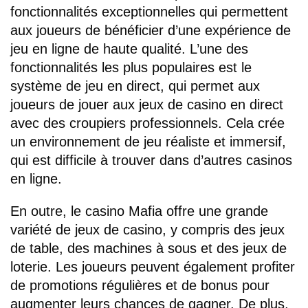
fonctionnalités exceptionnelles qui permettent
aux joueurs de bénéficier d’une expérience de
jeu en ligne de haute qualité. L’une des
fonctionnalités les plus populaires est le
système de jeu en direct, qui permet aux
joueurs de jouer aux jeux de casino en direct
avec des croupiers professionnels. Cela crée
un environnement de jeu réaliste et immersif,
qui est difficile à trouver dans d’autres casinos
en ligne.
En outre, le casino Mafia offre une grande
variété de jeux de casino, y compris des jeux
de table, des machines à sous et des jeux de
loterie. Les joueurs peuvent également profiter
de promotions régulières et de bonus pour
augmenter leurs chances de gagner. De plus,