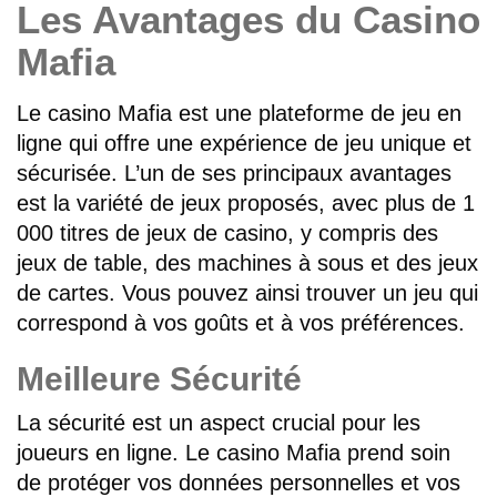
Les Avantages du Casino
Mafia
Le casino Mafia est une plateforme de jeu en
ligne qui offre une expérience de jeu unique et
sécurisée. L’un de ses principaux avantages
est la variété de jeux proposés, avec plus de 1
000 titres de jeux de casino, y compris des
jeux de table, des machines à sous et des jeux
de cartes. Vous pouvez ainsi trouver un jeu qui
correspond à vos goûts et à vos préférences.
Meilleure Sécurité
La sécurité est un aspect crucial pour les
joueurs en ligne. Le casino Mafia prend soin
de protéger vos données personnelles et vos