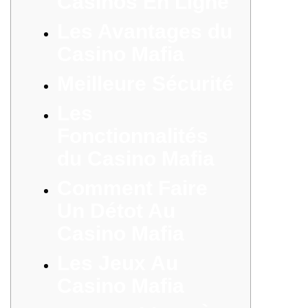
Casinos En Ligne
Les Avantages du
Casino Mafia
Meilleure Sécurité
Les
Fonctionnalités
du Casino Mafia
Comment Faire
Un Détot Au
Casino Mafia
Les Jeux Au
Casino Mafia