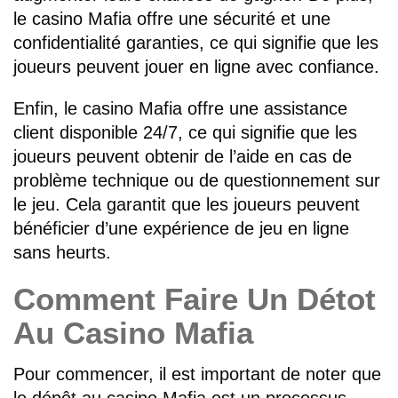
le casino Mafia offre une sécurité et une
confidentialité garanties, ce qui signifie que les
joueurs peuvent jouer en ligne avec confiance.
Enfin, le casino Mafia offre une assistance
client disponible 24/7, ce qui signifie que les
joueurs peuvent obtenir de l’aide en cas de
problème technique ou de questionnement sur
le jeu. Cela garantit que les joueurs peuvent
bénéficier d’une expérience de jeu en ligne
sans heurts.
Comment Faire Un Détot
Au Casino Mafia
Pour commencer, il est important de noter que