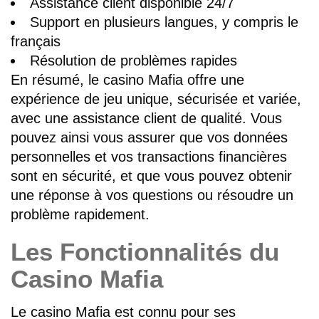
Assistance client disponible 24/7
Support en plusieurs langues, y compris le
français
Résolution de problèmes rapides
En résumé, le casino Mafia offre une
expérience de jeu unique, sécurisée et variée,
avec une assistance client de qualité. Vous
pouvez ainsi vous assurer que vos données
personnelles et vos transactions financières
sont en sécurité, et que vous pouvez obtenir
une réponse à vos questions ou résoudre un
problème rapidement.
Les Fonctionnalités du
Casino Mafia
Le casino Mafia est connu pour ses