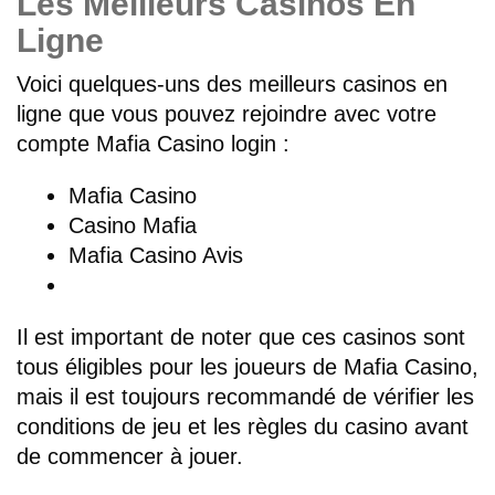
Les Meilleurs Casinos En
Ligne
Voici quelques-uns des meilleurs casinos en
ligne que vous pouvez rejoindre avec votre
compte Mafia Casino login :
Mafia Casino
Casino Mafia
Mafia Casino Avis
mafia casino en ligne
Il est important de noter que ces casinos sont
tous éligibles pour les joueurs de Mafia Casino,
mais il est toujours recommandé de vérifier les
conditions de jeu et les règles du casino avant
de commencer à jouer.