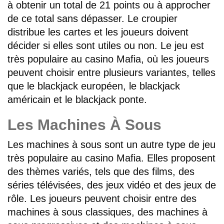
à obtenir un total de 21 points ou à approcher
de ce total sans dépasser. Le croupier
distribue les cartes et les joueurs doivent
décider si elles sont utiles ou non. Le jeu est
très populaire au casino Mafia, où les joueurs
peuvent choisir entre plusieurs variantes, telles
que le blackjack européen, le blackjack
américain et le blackjack ponte.
Les Machines À Sous
Les machines à sous sont un autre type de jeu
très populaire au casino Mafia. Elles proposent
des thèmes variés, tels que des films, des
séries télévisées, des jeux vidéo et des jeux de
rôle. Les joueurs peuvent choisir entre des
machines à sous classiques, des machines à