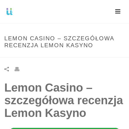
LEMON CASINO – SZCZEGÓŁOWA
RECENZJA LEMON KASYNO
Lemon Casino –
szczegółowa recenzja
Lemon Kasyno