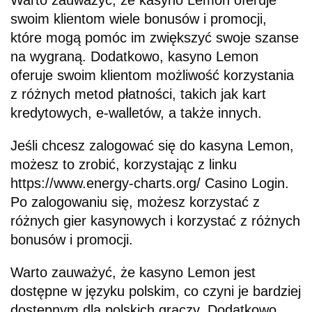
Warto zauważyć, że kasyno Lemon oferuje
swoim klientom wiele bonusów i promocji,
które mogą pomóc im zwiększyć swoje szanse
na wygraną. Dodatkowo, kasyno Lemon
oferuje swoim klientom możliwość korzystania
z różnych metod płatności, takich jak kart
kredytowych, e-walletów, a także innych.
Jeśli chcesz zalogować się do kasyna Lemon,
możesz to zrobić, korzystając z linku
https://www.energy-charts.org/ Casino Login.
Po zalogowaniu się, możesz korzystać z
różnych gier kasynowych i korzystać z różnych
bonusów i promocji.
Warto zauważyć, że kasyno Lemon jest
dostępne w języku polskim, co czyni je bardziej
dostępnym dla polskich graczy. Dodatkowo,