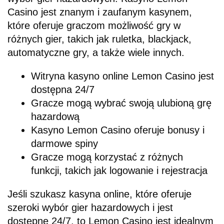
Casino jest znanym i zaufanym kasynem,
które oferuje graczom możliwość gry w
różnych gier, takich jak ruletka, blackjack,
automatyczne gry, a także wiele innych.
Witryna kasyno online Lemon Casino jest
dostępna 24/7
Gracze mogą wybrać swoją ulubioną grę
hazardową
Kasyno Lemon Casino oferuje bonusy i
darmowe spiny
Gracze mogą korzystać z różnych
funkcji, takich jak logowanie i rejestracja
Jeśli szukasz kasyna online, które oferuje
szeroki wybór gier hazardowych i jest
dostępne 24/7, to Lemon Casino jest idealnym