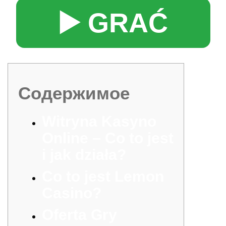
▶️ GRAĆ
Содержимое
Witryna Kasyno
Online – Co to jest
i jak działa?
Co to jest Lemon
Casino?
Oferta Gry