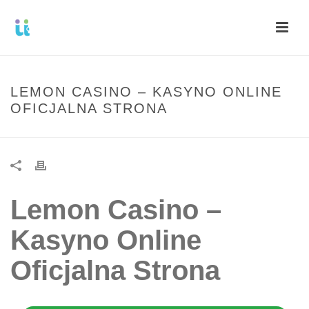
LEMON CASINO – KASYNO ONLINE
OFICJALNA STRONA
Lemon Casino –
Kasyno Online
Oficjalna Strona