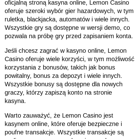
oficjalną stroną kasyna online, Lemon Casino
oferuje szeroki wybór gier hazardowych, w tym
ruletka, blackjacka, automatów i wiele innych.
Wszystkie gry są dostępne w wersji demo, co
pozwala na próbę gry przed zapisaniem konta.
Jeśli chcesz zagrać w kasyno online, Lemon
Casino oferuje wiele korzyści, w tym możliwość
korzystania z bonusów, takich jak bonus
powitalny, bonus za depozyt i wiele innych.
Wszystkie bonusy są dostępne dla nowych
graczy, którzy zapiszą konto na stronie
kasyna.
Warto zauważyć, że Lemon Casino jest
kasynem online, które oferuje bezpieczne i
poufne transakcje. Wszystkie transakcje są