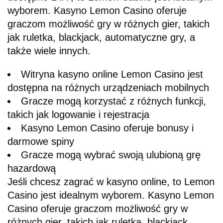
wyborem. Kasyno Lemon Casino oferuje
graczom możliwość gry w różnych gier, takich
jak ruletka, blackjack, automatyczne gry, a
także wiele innych.
Witryna kasyno online Lemon Casino jest
dostępna na różnych urządzeniach mobilnych
Gracze mogą korzystać z różnych funkcji,
takich jak logowanie i rejestracja
Kasyno Lemon Casino oferuje bonusy i
darmowe spiny
Gracze mogą wybrać swoją ulubioną grę
hazardową
Jeśli chcesz zagrać w kasyno online, to Lemon
Casino jest idealnym wyborem. Kasyno Lemon
Casino oferuje graczom możliwość gry w
różnych gier, takich jak ruletka, blackjack,