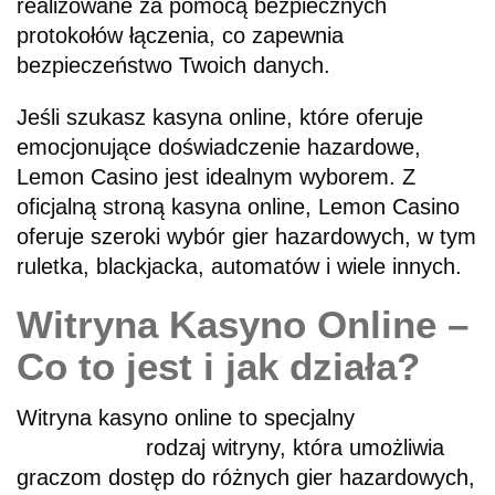
realizowane za pomocą bezpiecznych
protokołów łączenia, co zapewnia
bezpieczeństwo Twoich danych.
Jeśli szukasz kasyna online, które oferuje
emocjonujące doświadczenie hazardowe,
Lemon Casino jest idealnym wyborem. Z
oficjalną stroną kasyna online, Lemon Casino
oferuje szeroki wybór gier hazardowych, w tym
ruletka, blackjacka, automatów i wiele innych.
Witryna Kasyno Online –
Co to jest i jak działa?
Witryna kasyno online to specjalny
lemoncasino
rodzaj witryny, która umożliwia
graczom dostęp do różnych gier hazardowych,