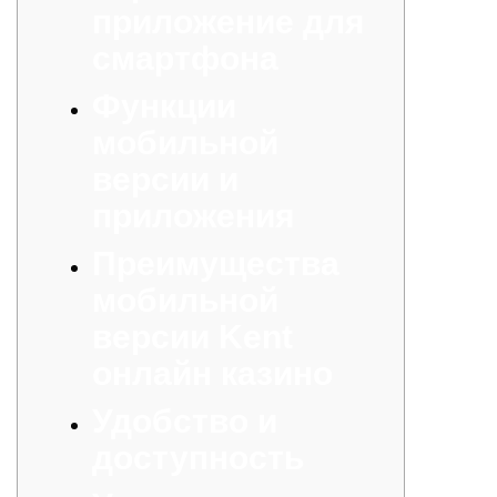
приложение для
смартфона
Функции
мобильной
версии и
приложения
Преимущества
мобильной
версии Kent
онлайн казино
Удобство и
доступность