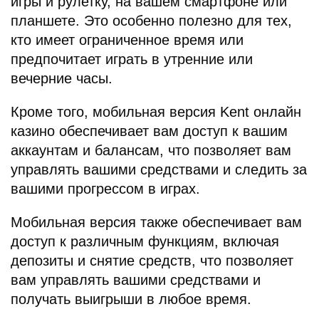
игры и рулетку, на вашем смартфоне или
планшете. Это особенно полезно для тех,
кто имеет ограниченное время или
предпочитает играть в утренние или
вечерние часы.
Кроме того, мобильная версия Kent онлайн
казино обеспечивает вам доступ к вашим
аккаунтам и балансам, что позволяет вам
управлять вашими средствами и следить за
вашими прогрессом в играх.
Мобильная версия также обеспечивает вам
доступ к различным функциям, включая
депозиты и снятие средств, что позволяет
вам управлять вашими средствами и
получать выигрыши в любое время.