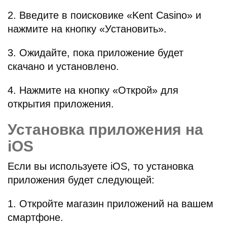
2. Введите в поисковике «Kent Casino» и
нажмите на кнопку «Установить».
3. Ожидайте, пока приложение будет
скачано и установлено.
4. Нажмите на кнопку «Открой» для
открытия приложения.
Установка приложения на
iOS
Если вы используете iOS, то установка
приложения будет следующей:
1. Откройте магазин приложений на вашем
смартфоне.