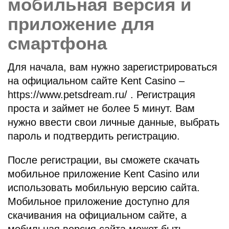
мобильная версия и
приложение для
смартфона
Для начала, вам нужно зарегистрироваться
на официальном сайте Kent Casino –
https://www.petsdream.ru/ . Регистрация
проста и займет не более 5 минут. Вам
нужно ввести свои личные данные, выбрать
пароль и подтвердить регистрацию.
После регистрации, вы сможете скачать
мобильное приложение Kent Casino или
использовать мобильную версию сайта.
Мобильное приложение доступно для
скачивания на официальном сайте, а