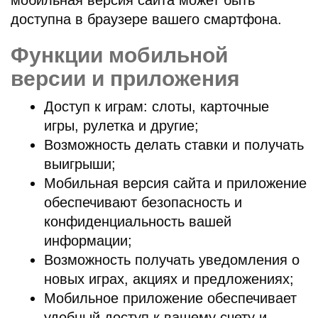
мобильная версия сайта может быть
доступна в браузере вашего смартфона.
Функции мобильной
версии и приложения
Доступ к играм: слоты, карточные
игры, рулетка и другие;
Возможность делать ставки и получать
выигрыши;
Мобильная версия сайта и приложение
обеспечивают безопасность и
конфиденциальность вашей
информации;
Возможность получать уведомления о
новых играх, акциях и предложениях;
Мобильное приложение обеспечивает
удобный доступ к вашему счету и