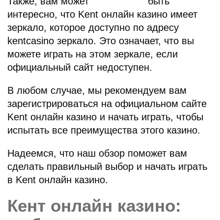
Также, вам может
кент казино
быть
интересно, что Kent онлайн казино имеет
зеркало, которое доступно по адресу
kentcasino зеркало. Это означает, что вы
можете играть на этом зеркале, если
официальный сайт недоступен.
В любом случае, мы рекомендуем вам
зарегистрироваться на официальном сайте
Kent онлайн казино и начать играть, чтобы
испытать все преимущества этого казино.
Надеемся, что наш обзор поможет вам
сделать правильный выбор и начать играть
в Kent онлайн казино.
Кент онлайн казино: