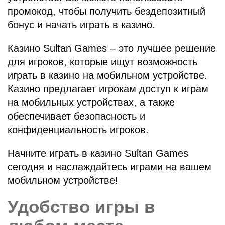
промокод, чтобы получить бездепозитный
бонус и начать играть в казино.
Казино Sultan Games – это лучшее решение
для игроков, которые ищут возможность
играть в казино на мобильном устройстве.
Казино предлагает игрокам доступ к играм
на мобильных устройствах, а также
обеспечивает безопасность и
конфиденциальность игроков.
Начните играть в казино Sultan Games
сегодня и наслаждайтесь играми на вашем
мобильном устройстве!
Удобство игры в