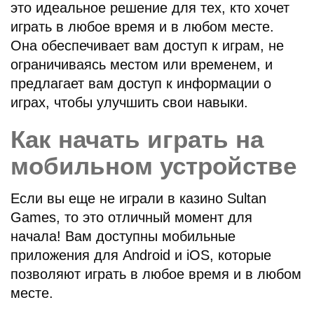
это идеальное решение для тех, кто хочет
играть в любое время и в любом месте.
Она обеспечивает вам доступ к играм, не
ограничиваясь местом или временем, и
предлагает вам доступ к информации о
играх, чтобы улучшить свои навыки.
Как начать играть на
мобильном устройстве
Если вы еще не играли в казино Sultan
Games, то это отличный момент для
начала! Вам доступны мобильные
приложения для Android и iOS, которые
позволяют играть в любое время и в любом
месте.