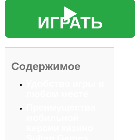
▶️
ИГРАТЬ
Содержимое
Удобство игры в
любом месте
Преимущества
мобильной
версии казино
Sultan Games