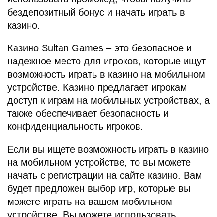
бездепозитный бонус и начать играть в
казино.
Казино Sultan Games – это безопасное и
надежное место для игроков, которые ищут
возможность играть в казино на мобильном
устройстве. Казино предлагает игрокам
доступ к играм на мобильных устройствах, а
также обеспечивает безопасность и
конфиденциальность игроков.
Если вы ищете возможность играть в казино
на мобильном устройстве, то вы можете
начать с регистрации на сайте казино. Вам
будет предложен выбор игр, которые вы
можете играть на вашем мобильном
устройстве. Вы можете использовать