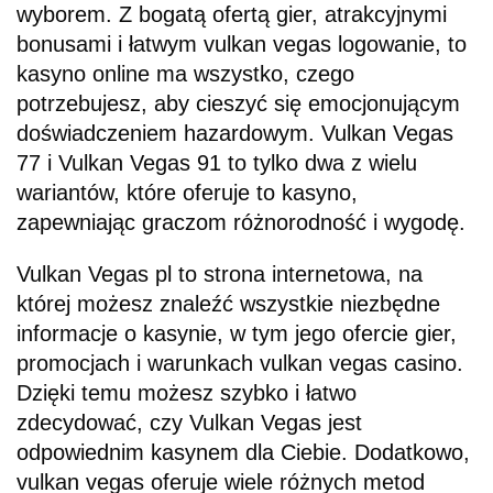
wyborem. Z bogatą ofertą gier, atrakcyjnymi
bonusami i łatwym vulkan vegas logowanie, to
kasyno online ma wszystko, czego
potrzebujesz, aby cieszyć się emocjonującym
doświadczeniem hazardowym. Vulkan Vegas
77 i Vulkan Vegas 91 to tylko dwa z wielu
wariantów, które oferuje to kasyno,
zapewniając graczom różnorodność i wygodę.
Vulkan Vegas pl to strona internetowa, na
której możesz znaleźć wszystkie niezbędne
informacje o kasynie, w tym jego ofercie gier,
promocjach i warunkach vulkan vegas casino.
Dzięki temu możesz szybko i łatwo
zdecydować, czy Vulkan Vegas jest
odpowiednim kasynem dla Ciebie. Dodatkowo,
vulkan vegas oferuje wiele różnych metod