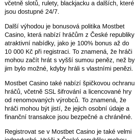
včetně slotů, rulety, blackjacku a dalších, které
jsou dostupné 24/7.
Další výhodou je bonusová politika Mostbet
Casino, která nabízí hráčům z České republiky
atraktivní nabídky, jako je 100% bonus až do
10 000 Kč při registraci. To znamená, že hráči
mohou začít hrát s vyšší sumou peněz, než by
jim bylo možné, kdyby hráli s vlastními penězi.
Mostbet Casino také nabízí špičkovou ochranu
hráčů, včetně SSL šifrování a licencované hry
od renomovaných výrobců. To znamená, že
hráči mohou být jistí, že jejich osobní údaje a
finanční transakce jsou bezpečné a chráněné.
Registrovat se v Mostbet Casino je také velmi