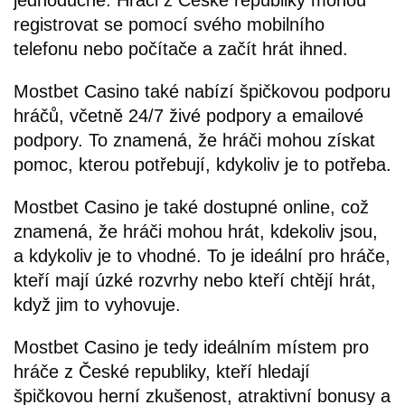
jednoduché. Hráči z České republiky mohou
registrovat se pomocí svého mobilního
telefonu nebo počítače a začít hrát ihned.
Mostbet Casino také nabízí špičkovou podporu
hráčů, včetně 24/7 živé podpory a emailové
podpory. To znamená, že hráči mohou získat
pomoc, kterou potřebují, kdykoliv je to potřeba.
Mostbet Casino je také dostupné online, což
znamená, že hráči mohou hrát, kdekoliv jsou,
a kdykoliv je to vhodné. To je ideální pro hráče,
kteří mají úzké rozvrhy nebo kteří chtějí hrát,
když jim to vyhovuje.
Mostbet Casino je tedy ideálním místem pro
hráče z České republiky, kteří hledají
špičkovou herní zkušenost, atraktivní bonusy a