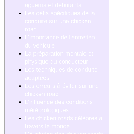
aguerris et débutants
Les défis spécifiques de la
conduite sur une chicken
road
L'importance de l'entretien
du véhicule
La préparation mentale et
physique du conducteur
Les techniques de conduite
adaptées
Les erreurs à éviter sur une
chicken road
L'influence des conditions
météorologiques
Les chicken roads célèbres à
travers le monde