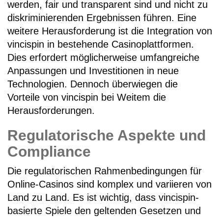
werden, fair und transparent sind und nicht zu
diskriminierenden Ergebnissen führen. Eine
weitere Herausforderung ist die Integration von
vincispin in bestehende Casinoplattformen.
Dies erfordert möglicherweise umfangreiche
Anpassungen und Investitionen in neue
Technologien. Dennoch überwiegen die
Vorteile von vincispin bei Weitem die
Herausforderungen.
Regulatorische Aspekte und
Compliance
Die regulatorischen Rahmenbedingungen für
Online-Casinos sind komplex und variieren von
Land zu Land. Es ist wichtig, dass vincispin-
basierte Spiele den geltenden Gesetzen und