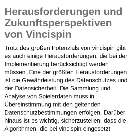
Herausforderungen und
Zukunftsperspektiven
von Vincispin
Trotz des großen Potenzials von vincispin gibt
es auch einige Herausforderungen, die bei der
Implementierung berücksichtigt werden
müssen. Eine der größten Herausforderungen
ist die Gewährleistung des Datenschutzes und
der Datensicherheit. Die Sammlung und
Analyse von Spielerdaten muss in
Übereinstimmung mit den geltenden
Datenschutzbestimmungen erfolgen. Darüber
hinaus ist es wichtig, sicherzustellen, dass die
Algorithmen, die bei vincispin eingesetzt