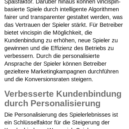
Spaßfaktor. Darüber hinaus können vincispin-
basierte Spiele durch intelligente Algorithmen
fairer und transparenter gestaltet werden, was
das Vertrauen der Spieler stärkt. Für Betreiber
bietet vincispin die Möglichkeit, die
Kundenbindung zu erhöhen, neue Spieler zu
gewinnen und die Effizienz des Betriebs zu
verbessern. Durch die personalisierte
Ansprache der Spieler können Betreiber
gezieltere Marketingkampagnen durchführen
und die Konversionsraten steigern.
Verbesserte Kundenbindung
durch Personalisierung
Die Personalisierung des Spielerlebnisses ist
ein Schlüsselfaktor für die Steigerung der