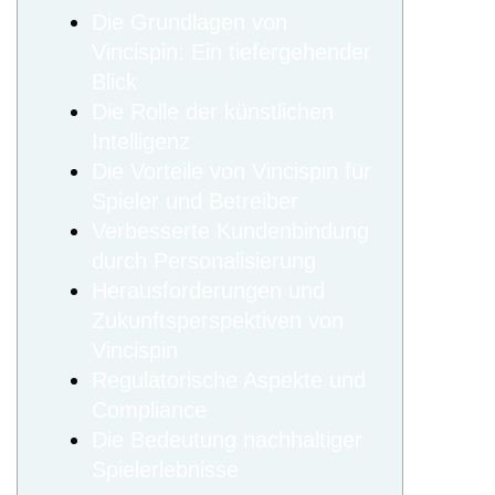
Die Grundlagen von
Vincispin: Ein tiefergehender
Blick
Die Rolle der künstlichen
Intelligenz
Die Vorteile von Vincispin für
Spieler und Betreiber
Verbesserte Kundenbindung
durch Personalisierung
Herausforderungen und
Zukunftsperspektiven von
Vincispin
Regulatorische Aspekte und
Compliance
Die Bedeutung nachhaltiger
Spielerlebnisse