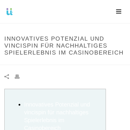
INNOVATIVES POTENZIAL UND
VINCISPIN FÜR NACHHALTIGES
SPIELERLEBNIS IM CASINOBEREICH
Innovatives Potenzial und
vincispin für nachhaltiges
Spielerlebnis im
Casinobereich