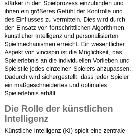
stärker in den Spielprozess einzubinden und
ihnen ein größeres Gefühl der Kontrolle und
des Einflusses zu vermitteln. Dies wird durch
den Einsatz von fortschrittlichen Algorithmen,
künstlicher Intelligenz und personalisierten
Spielmechanismen erreicht. Ein wesentlicher
Aspekt von vincispin ist die Möglichkeit, das
Spielerlebnis an die individuellen Vorlieben und
Spielstile jedes einzelnen Spielers anzupassen.
Dadurch wird sichergestellt, dass jeder Spieler
ein maßgeschneidertes und optimales
Spielerlebnis erhält.
Die Rolle der künstlichen
Intelligenz
Künstliche Intelligenz (KI) spielt eine zentrale