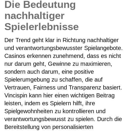
Die Bedeutung
nachhaltiger
Spielerlebnisse
Der Trend geht klar in Richtung nachhaltiger
und verantwortungsbewusster Spielangebote.
Casinos erkennen zunehmend, dass es nicht
nur darum geht, Gewinne zu maximieren,
sondern auch darum, eine positive
Spielerumgebung zu schaffen, die auf
Vertrauen, Fairness und Transparenz basiert.
Vincispin kann hier einen wichtigen Beitrag
leisten, indem es Spielern hilft, ihre
Spielgewohnheiten zu kontrollieren und
verantwortungsbewusst zu spielen. Durch die
Bereitstellung von personalisierten