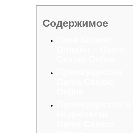
Содержимое
Гама Казино
Онлайн – Gama
Casino Online
Преимущества
Gama Casino
Online
Преимущества и
Недостатки
Gama Casino