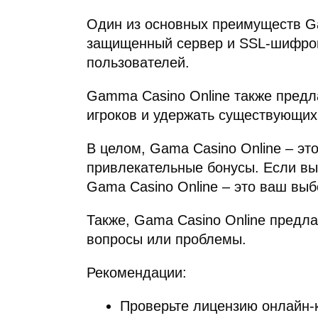
Один из основных преимуществ Gam
защищенный сервер и SSL-шифрова
пользователей.
Gamma Casino Online также предл
игроков и удержать существующих.
В целом, Gama Casino Online – эт
привлекательные бонусы. Если вы 
Gama Casino Online – это ваш выб
Также, Gama Casino Online предла
вопросы или проблемы.
Рекомендации:
Проверьте лицензию онлайн-к