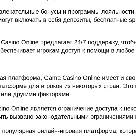
ивлекательные бонусы и программы лояльности,
огут включать в себя депозиты, бесплатные sp
asino Online предлагает 24/7 поддержку, чтобы
беспечивает игрокам доступ к помощи в любое 
ая платформа, Gama Casino Online имеет и сво
латформе для игроков из некоторых стран. Это
 или другими факторами.
o Online является ограничение доступа к нек
ыть вызвано законодательными ограничениями 
то популярная онлайн-игровая платформа, кото