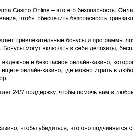
a Casino Online – это его безопасность. Онла
ние, чтобы обеспечить безопасность транзак
агает привлекательные бонусы и программы ло
 Бонусы могут включать в себя депозиты, бесп
о надежное и безопасное онлайн-казино, которо
ищете онлайн-казино, где можно играть в любо
ор.
гает 24/7 поддержку, чтобы помочь вам в любое
азино, чтобы убедиться, что оно подчиняется 