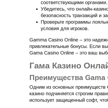
соответствующими органами.
Убедитесь, что онлайн-кази
безопасность транзакций и з
Проверьте программы лояльно
условия для игроков.
Gamma Casino Online – это надежн
привлекательные бонусы. Если вы 
Gama Casino Online – это ваш выб
Гама Казино Онлай
Преимущества Gama C
Одним из основных преимуществ Ga
казино подчиняется строгим прави
использует защищенный софт, чтоб