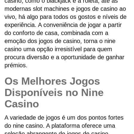
casino, como o blackjack e a roleta, até às
modernas slot machines e jogos de casino ao
vivo, há algo para todos os gostos e níveis de
experiência. A conveniência de jogar a partir
do conforto de casa, combinada com a
emoção dos jogos de casino, torna o nine
casino uma opção irresistível para quem
procura diversão e a oportunidade de ganhar
prémios.
Os Melhores Jogos
Disponíveis no Nine
Casino
A variedade de jogos é um dos pontos fortes
do nine casino. A plataforma oferece uma
seleção abrangente de jogos de casino,