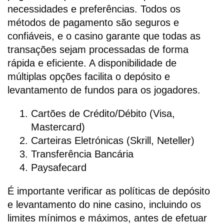
necessidades e preferências. Todos os
métodos de pagamento são seguros e
confiáveis, e o casino garante que todas as
transações sejam processadas de forma
rápida e eficiente. A disponibilidade de
múltiplas opções facilita o depósito e
levantamento de fundos para os jogadores.
Cartões de Crédito/Débito (Visa,
Mastercard)
Carteiras Eletrónicas (Skrill, Neteller)
Transferência Bancária
Paysafecard
É importante verificar as políticas de depósito
e levantamento do nine casino, incluindo os
limites mínimos e máximos, antes de efetuar