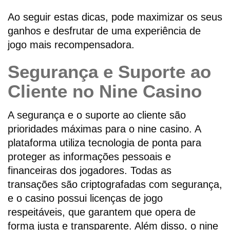
Ao seguir estas dicas, pode maximizar os seus
ganhos e desfrutar de uma experiência de
jogo mais recompensadora.
Segurança e Suporte ao
Cliente no Nine Casino
A segurança e o suporte ao cliente são
prioridades máximas para o nine casino. A
plataforma utiliza tecnologia de ponta para
proteger as informações pessoais e
financeiras dos jogadores. Todas as
transações são criptografadas com segurança,
e o casino possui licenças de jogo
respeitáveis, que garantem que opera de
forma justa e transparente. Além disso, o nine