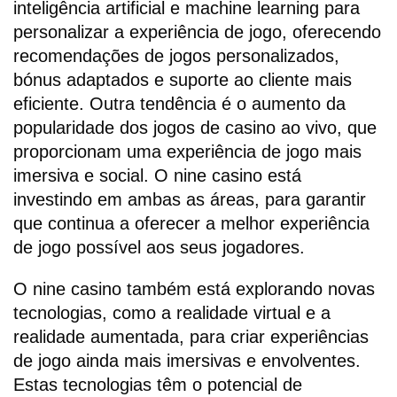
inteligência artificial e machine learning para
personalizar a experiência de jogo, oferecendo
recomendações de jogos personalizados,
bónus adaptados e suporte ao cliente mais
eficiente. Outra tendência é o aumento da
popularidade dos jogos de casino ao vivo, que
proporcionam uma experiência de jogo mais
imersiva e social. O nine casino está
investindo em ambas as áreas, para garantir
que continua a oferecer a melhor experiência
de jogo possível aos seus jogadores.
O nine casino também está explorando novas
tecnologias, como a realidade virtual e a
realidade aumentada, para criar experiências
de jogo ainda mais imersivas e envolventes.
Estas tecnologias têm o potencial de