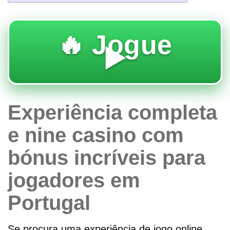
🔥 Jogue
▶️
Experiência completa
e nine casino com
bónus incríveis para
jogadores em
Portugal
Se procura uma experiência de jogo online