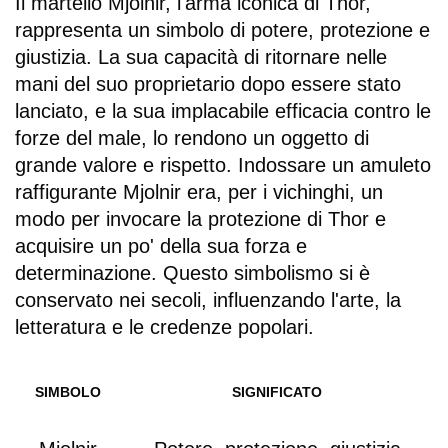
Il martello Mjolnir, l'arma iconica di Thor,
rappresenta un simbolo di potere, protezione e
giustizia. La sua capacità di ritornare nelle
mani del suo proprietario dopo essere stato
lanciato, e la sua implacabile efficacia contro le
forze del male, lo rendono un oggetto di
grande valore e rispetto. Indossare un amuleto
raffigurante Mjolnir era, per i vichinghi, un
modo per invocare la protezione di Thor e
acquisire un po' della sua forza e
determinazione. Questo simbolismo si è
conservato nei secoli, influenzando l'arte, la
letteratura e le credenze popolari.
SIMBOLO
SIGNIFICATO