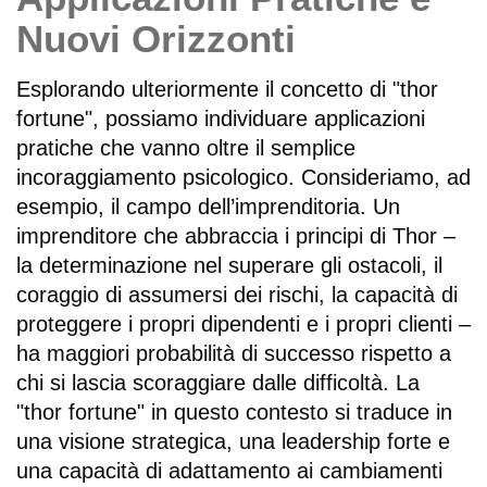
Nuovi Orizzonti
Esplorando ulteriormente il concetto di "thor
fortune", possiamo individuare applicazioni
pratiche che vanno oltre il semplice
incoraggiamento psicologico. Consideriamo, ad
esempio, il campo dell’imprenditoria. Un
imprenditore che abbraccia i principi di Thor –
la determinazione nel superare gli ostacoli, il
coraggio di assumersi dei rischi, la capacità di
proteggere i propri dipendenti e i propri clienti –
ha maggiori probabilità di successo rispetto a
chi si lascia scoraggiare dalle difficoltà. La
"thor fortune" in questo contesto si traduce in
una visione strategica, una leadership forte e
una capacità di adattamento ai cambiamenti