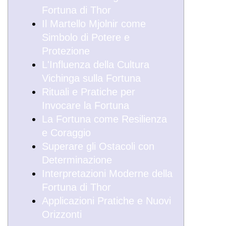
Fortuna di Thor
Il Martello Mjolnir come
Simbolo di Potere e
Protezione
L'Influenza della Cultura
Vichinga sulla Fortuna
Rituali e Pratiche per
Invocare la Fortuna
La Fortuna come Resilienza
e Coraggio
Superare gli Ostacoli con
Determinazione
Interpretazioni Moderne della
Fortuna di Thor
Applicazioni Pratiche e Nuovi
Orizzonti