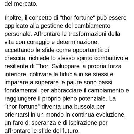
del mercato.
Inoltre, il concetto di "thor fortune" può essere
applicato alla gestione del cambiamento
personale. Affrontare le trasformazioni della
vita con coraggio e determinazione,
accettando le sfide come opportunità di
crescita, richiede lo stesso spirito combattivo e
resiliente di Thor. Sviluppare la propria forza
interiore, coltivare la fiducia in se stessi e
imparare a superare le paure sono passi
fondamentali per abbracciare il cambiamento e
raggiungere il proprio pieno potenziale. La
“thor fortune” diventa una bussola per
orientarsi in un mondo in continua evoluzione,
un faro di speranza e di ispirazione per
affrontare le sfide del futuro.