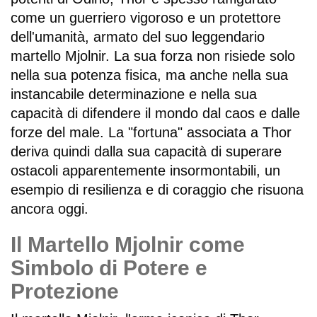
come un guerriero vigoroso e un protettore
dell'umanità, armato del suo leggendario
martello Mjolnir. La sua forza non risiede solo
nella sua potenza fisica, ma anche nella sua
instancabile determinazione e nella sua
capacità di difendere il mondo dal caos e dalle
forze del male. La "fortuna" associata a Thor
deriva quindi dalla sua capacità di superare
ostacoli apparentemente insormontabili, un
esempio di resilienza e di coraggio che risuona
ancora oggi.
Il Martello Mjolnir come
Simbolo di Potere e
Protezione