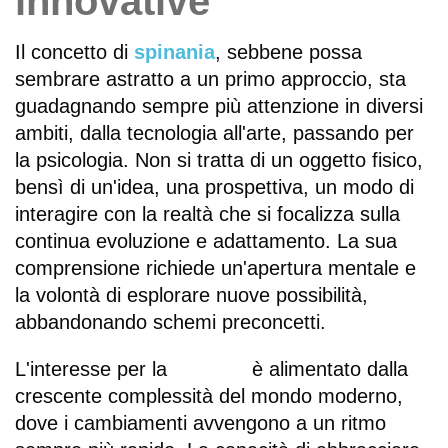
innovative
Il concetto di
spinania
, sebbene possa
sembrare astratto a un primo approccio, sta
guadagnando sempre più attenzione in diversi
ambiti, dalla tecnologia all'arte, passando per
la psicologia. Non si tratta di un oggetto fisico,
bensì di un'idea, una prospettiva, un modo di
interagire con la realtà che si focalizza sulla
continua evoluzione e adattamento. La sua
comprensione richiede un'apertura mentale e
la volontà di esplorare nuove possibilità,
abbandonando schemi preconcetti.
L'interesse per la
spinania
è alimentato dalla
crescente complessità del mondo moderno,
dove i cambiamenti avvengono a un ritmo