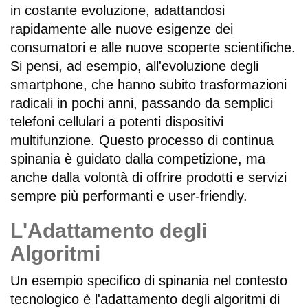
in costante evoluzione, adattandosi
rapidamente alle nuove esigenze dei
consumatori e alle nuove scoperte scientifiche.
Si pensi, ad esempio, all'evoluzione degli
smartphone, che hanno subito trasformazioni
radicali in pochi anni, passando da semplici
telefoni cellulari a potenti dispositivi
multifunzione. Questo processo di continua
spinania è guidato dalla competizione, ma
anche dalla volontà di offrire prodotti e servizi
sempre più performanti e user-friendly.
L'Adattamento degli
Algoritmi
Un esempio specifico di spinania nel contesto
tecnologico è l'adattamento degli algoritmi di