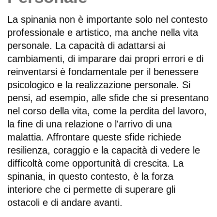
La spinania non è importante solo nel contesto
professionale e artistico, ma anche nella vita
personale. La capacità di adattarsi ai
cambiamenti, di imparare dai propri errori e di
reinventarsi è fondamentale per il benessere
psicologico e la realizzazione personale. Si
pensi, ad esempio, alle sfide che si presentano
nel corso della vita, come la perdita del lavoro,
la fine di una relazione o l'arrivo di una
malattia. Affrontare queste sfide richiede
resilienza, coraggio e la capacità di vedere le
difficoltà come opportunità di crescita. La
spinania, in questo contesto, è la forza
interiore che ci permette di superare gli
ostacoli e di andare avanti.