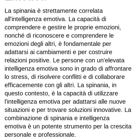
La spinania è strettamente correlata
all'intelligenza emotiva. La capacità di
comprendere e gestire le proprie emozioni,
nonché di riconoscere e comprendere le
emozioni degli altri, è fondamentale per
adattarsi ai cambiamenti e per costruire
relazioni positive. Le persone con un'elevata
intelligenza emotiva sono in grado di affrontare
lo stress, di risolvere conflitti e di collaborare
efficacemente con gli altri. La spinania, in
questo contesto, è la capacità di utilizzare
l'intelligenza emotiva per adattarsi alle nuove
situazioni e per trovare soluzioni innovative. La
combinazione di spinania e intelligenza
emotiva è un potente strumento per la crescita
personale e professionale.