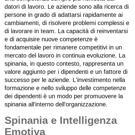
datori di lavoro. Le aziende sono alla ricerca di
persone in grado di adattarsi rapidamente ai
cambiamenti, di risolvere problemi complessi e
di lavorare in team. La capacità di reinventarsi
e di acquisire nuove competenze è
fondamentale per rimanere competitivi in un
mercato del lavoro in continua evoluzione. La
spinania, in questo contesto, rappresenta un
valore aggiunto per i dipendenti e un fattore di
successo per le aziende. L'investimento nella
formazione e nello sviluppo delle competenze
dei dipendenti è un modo per promuovere la
spinania all'interno dell'organizzazione.
Spinania e Intelligenza
Emotiva