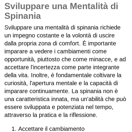
Sviluppare una Mentalità di
Spinania
Sviluppare una mentalità di spinania richiede
un impegno costante e la volontà di uscire
dalla propria zona di comfort. È importante
imparare a vedere i cambiamenti come
opportunità, piuttosto che come minacce, e ad
accettare l'incertezza come parte integrante
della vita. Inoltre, è fondamentale coltivare la
curiosità, l'apertura mentale e la capacità di
imparare continuamente. La spinania non è
una caratteristica innata, ma un'abilità che può
essere sviluppata e potenziata nel tempo,
attraverso la pratica e la riflessione.
Accettare il cambiamento