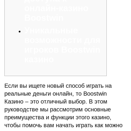
онлайн-казино
Boostwin
Уникальные
возможности для
игроков Boostwin
казино
Если вы ищете новый способ играть на
реальные деньги онлайн, то Boostwin
Казино – это отличный выбор. В этом
руководстве мы рассмотрим основные
преимущества и функции этого казино,
чтобы помочь вам начать играть как можно