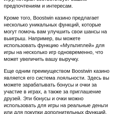
предпочтениям и интересам.
Кроме того, Boostwin казино предлагает
несколько уникальных функций, которые
могут помочь вам улучшить свои шансы на
выигрыш. Например, вы можете
использовать функцию «Мультиплей» для
игры на несколько игр одновременно, что
может увеличить вашу выручку.
Еще одним преимуществом Boostwin казино
является его система лояльности. Здесь вы
можете зарабатывать бонусы и очки за
участие в играх, а также за приглашение
друзей. Эти бонусы и очки можно
использовать для игры на реальные деньги
или для покупки дополнительных функций.