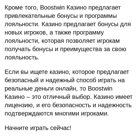
Кроме того, Boostwin Казино предлагает
привлекательные бонусы и программы
лояльности. Казино предлагает бонусы для
новых игроков, а также программу
лояльности, которая позволяет игрокам
получать бонусы и преимущества за свою
лояльность.
Если вы ищете казино, которое предлагает
безопасный и надежный способ играть на
реальные деньги онлайн, то Boostwin
Казино – это отличный выбор. Казино имеет
лицензию, и его безопасность и надежность
подтверждаются многими игроками.
Начните играть сейчас!