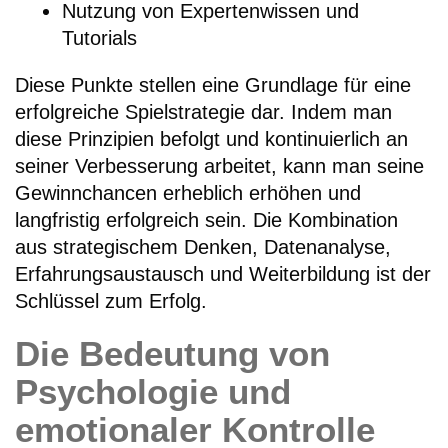
Nutzung von Expertenwissen und
Tutorials
Diese Punkte stellen eine Grundlage für eine
erfolgreiche Spielstrategie dar. Indem man
diese Prinzipien befolgt und kontinuierlich an
seiner Verbesserung arbeitet, kann man seine
Gewinnchancen erheblich erhöhen und
langfristig erfolgreich sein. Die Kombination
aus strategischem Denken, Datenanalyse,
Erfahrungsaustausch und Weiterbildung ist der
Schlüssel zum Erfolg.
Die Bedeutung von
Psychologie und
emotionaler Kontrolle