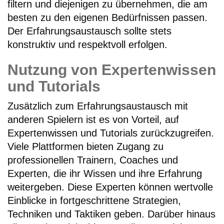
filtern und diejenigen zu übernehmen, die am
besten zu den eigenen Bedürfnissen passen.
Der Erfahrungsaustausch sollte stets
konstruktiv und respektvoll erfolgen.
Nutzung von Expertenwissen
und Tutorials
Zusätzlich zum Erfahrungsaustausch mit
anderen Spielern ist es von Vorteil, auf
Expertenwissen und Tutorials zurückzugreifen.
Viele Plattformen bieten Zugang zu
professionellen Trainern, Coaches und
Experten, die ihr Wissen und ihre Erfahrung
weitergeben. Diese Experten können wertvolle
Einblicke in fortgeschrittene Strategien,
Techniken und Taktiken geben. Darüber hinaus