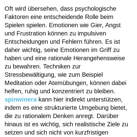
Oft wird übersehen, dass psychologische
Faktoren eine entscheidende Rolle beim
Spielen spielen. Emotionen wie Gier, Angst
und Frustration können zu impulsiven
Entscheidungen und Fehlern führen. Es ist
daher wichtig, seine Emotionen im Griff zu
haben und eine rationale Herangehensweise
zu bewahren. Techniken zur
Stressbewältigung, wie zum Beispiel
Meditation oder Atemübungen, können dabei
helfen, ruhig und konzentriert zu bleiben.
spinwinera
kann hier indirekt unterstützen,
indem es eine strukturierte Umgebung bietet,
die zu rationalem Denken anregt. Darüber
hinaus ist es wichtig, sich realistische Ziele zu
setzen und sich nicht von kurzfristigen