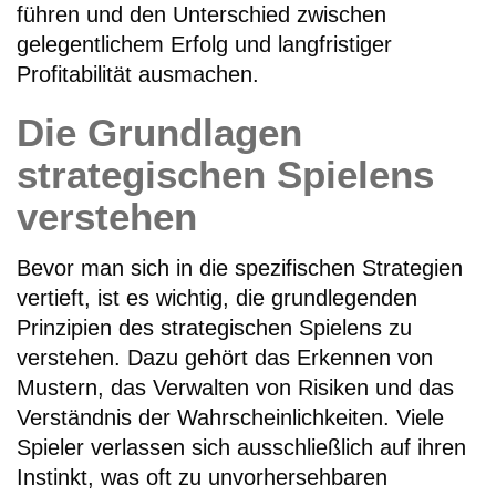
führen und den Unterschied zwischen
gelegentlichem Erfolg und langfristiger
Profitabilität ausmachen.
Die Grundlagen
strategischen Spielens
verstehen
Bevor man sich in die spezifischen Strategien
vertieft, ist es wichtig, die grundlegenden
Prinzipien des strategischen Spielens zu
verstehen. Dazu gehört das Erkennen von
Mustern, das Verwalten von Risiken und das
Verständnis der Wahrscheinlichkeiten. Viele
Spieler verlassen sich ausschließlich auf ihren
Instinkt, was oft zu unvorhersehbaren