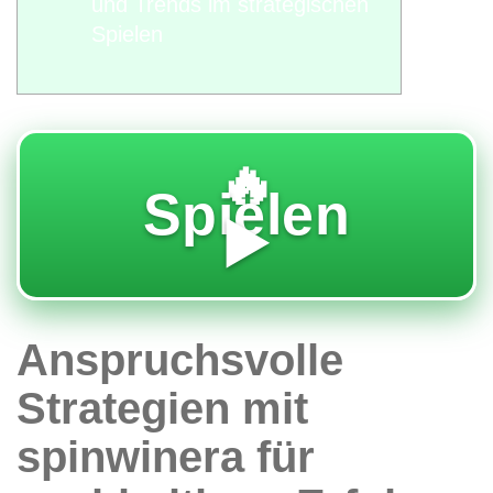
und Trends im strategischen
Spielen
🔥
Spielen
▶️
Anspruchsvolle
Strategien mit
spinwinera für