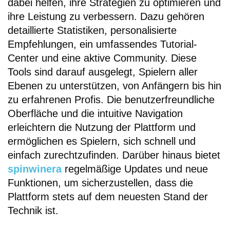
dabei helfen, ihre Strategien zu optimieren und
ihre Leistung zu verbessern. Dazu gehören
detaillierte Statistiken, personalisierte
Empfehlungen, ein umfassendes Tutorial-
Center und eine aktive Community. Diese
Tools sind darauf ausgelegt, Spielern aller
Ebenen zu unterstützen, von Anfängern bis hin
zu erfahrenen Profis. Die benutzerfreundliche
Oberfläche und die intuitive Navigation
erleichtern die Nutzung der Plattform und
ermöglichen es Spielern, sich schnell und
einfach zurechtzufinden. Darüber hinaus bietet
spinwinera
regelmäßige Updates und neue
Funktionen, um sicherzustellen, dass die
Plattform stets auf dem neuesten Stand der
Technik ist.