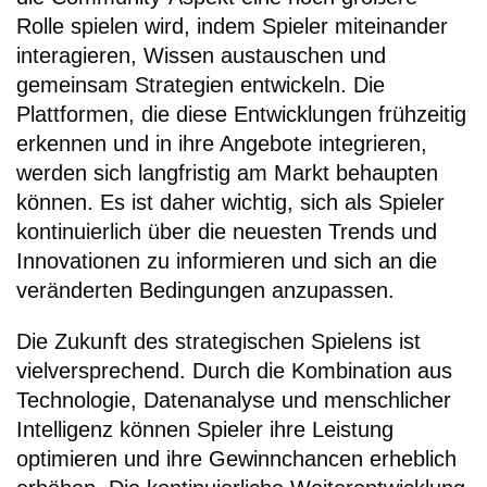
Rolle spielen wird, indem Spieler miteinander
interagieren, Wissen austauschen und
gemeinsam Strategien entwickeln. Die
Plattformen, die diese Entwicklungen frühzeitig
erkennen und in ihre Angebote integrieren,
werden sich langfristig am Markt behaupten
können. Es ist daher wichtig, sich als Spieler
kontinuierlich über die neuesten Trends und
Innovationen zu informieren und sich an die
veränderten Bedingungen anzupassen.
Die Zukunft des strategischen Spielens ist
vielversprechend. Durch die Kombination aus
Technologie, Datenanalyse und menschlicher
Intelligenz können Spieler ihre Leistung
optimieren und ihre Gewinnchancen erheblich