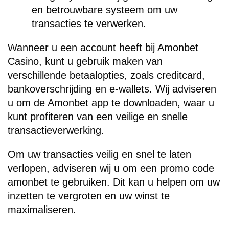
en betrouwbare systeem om uw
transacties te verwerken.
Wanneer u een account heeft bij Amonbet
Casino, kunt u gebruik maken van
verschillende betaalopties, zoals creditcard,
bankoverschrijding en e-wallets. Wij adviseren
u om de Amonbet app te downloaden, waar u
kunt profiteren van een veilige en snelle
transactieverwerking.
Om uw transacties veilig en snel te laten
verlopen, adviseren wij u om een promo code
amonbet te gebruiken. Dit kan u helpen om uw
inzetten te vergroten en uw winst te
maximaliseren.