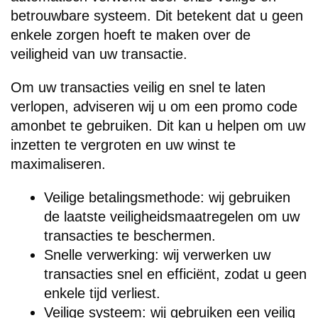
betrouwbare systeem. Dit betekent dat u geen
enkele zorgen hoeft te maken over de
veiligheid van uw transactie.
Om uw transacties veilig en snel te laten
verlopen, adviseren wij u om een promo code
amonbet te gebruiken. Dit kan u helpen om uw
inzetten te vergroten en uw winst te
maximaliseren.
Veilige betalingsmethode: wij gebruiken
de laatste veiligheidsmaatregelen om uw
transacties te beschermen.
Snelle verwerking: wij verwerken uw
transacties snel en efficiënt, zodat u geen
enkele tijd verliest.
Veilige systeem: wij gebruiken een veilig