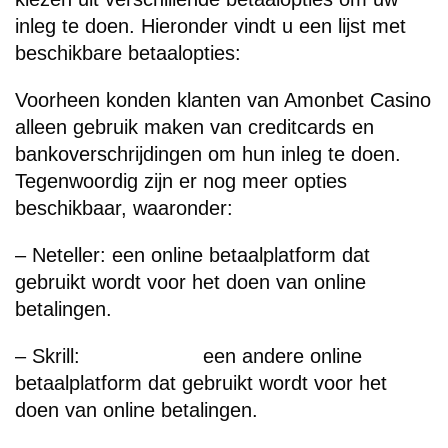
inleg te doen. Hieronder vindt u een lijst met
beschikbare betaalopties:
Voorheen konden klanten van Amonbet Casino
alleen gebruik maken van creditcards en
bankoverschrijdingen om hun inleg te doen.
Tegenwoordig zijn er nog meer opties
beschikbaar, waaronder:
– Neteller: een online betaalplatform dat
gebruikt wordt voor het doen van online
betalingen.
– Skrill:
amonbetapp
een andere online
betaalplatform dat gebruikt wordt voor het
doen van online betalingen.