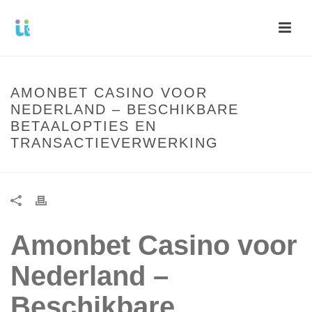
AMONBET CASINO VOOR
NEDERLAND – BESCHIKBARE
BETAALOPTIES EN
TRANSACTIEVERWERKING
Amonbet Casino voor
Nederland –
Beschikbare