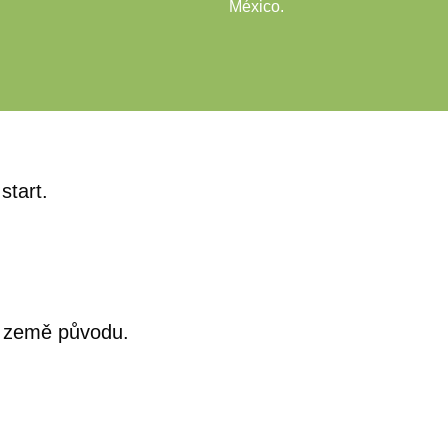
México.
start.
e země původu.