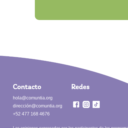
Contacto
Redes
hola@comuntia.org
dirección@comuntia.org
+52 477 168 4676
Las opiniones expresadas por los participantes de los program