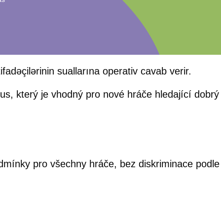
ifadəçilərinin suallarına operativ cavab verir.
us, který je vhodný pro nové hráče hledající dobrý 
dmínky pro všechny hráče, bez diskriminace podl