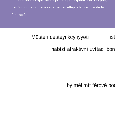
de Comuntia no necesariamente reflejan la postura de la
fundación.
Müştəri dəstəyi keyfiyyəti
Mostbet
ist
Mostbet
nabízí atraktivní uvítací bon
plinko
online casinoer uden dansk licens
Mostbet bonus
by měl mít férové po
tipwin
plinko game