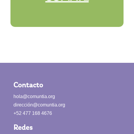
Contacto
hola@comuntia.org
dirección@comuntia.org
+52 477 168 4676
Redes