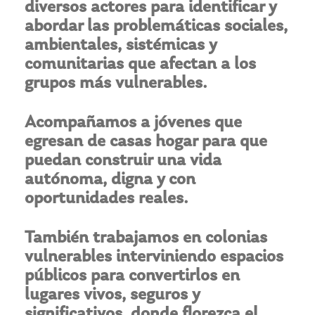
diversos actores para identificar y
abordar las problemáticas sociales,
ambientales, sistémicas y
comunitarias que afectan a los
grupos más vulnerables.
Acompañamos a jóvenes que
egresan de casas hogar para que
puedan construir una vida
autónoma, digna y con
oportunidades reales.
También trabajamos en colonias
vulnerables interviniendo espacios
públicos para convertirlos en
lugares vivos, seguros y
significativos, donde florezca el