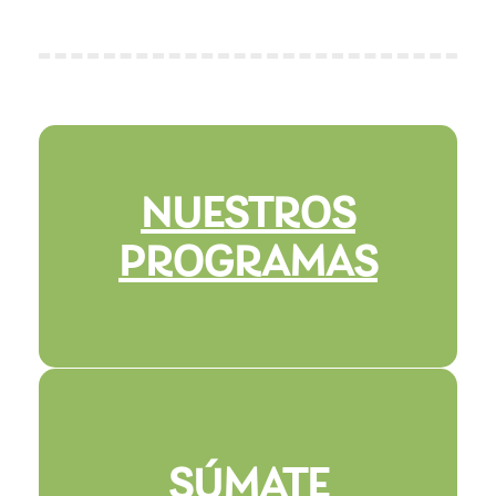
NUESTROS
PROGRAMAS
SÚMATE