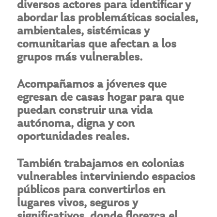
diversos actores para identificar y
abordar las problemáticas sociales,
ambientales, sistémicas y
comunitarias que afectan a los
grupos más vulnerables.
Acompañamos a jóvenes que
egresan de casas hogar para que
puedan construir una vida
autónoma, digna y con
oportunidades reales.
También trabajamos en colonias
vulnerables interviniendo espacios
públicos para convertirlos en
lugares vivos, seguros y
significativos, donde florezca el