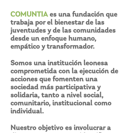
COMUNTIA
es una fundación que
trabaja por el bienestar de las
juventudes y de las comunidades
desde un enfoque humano,
empático y transformador.
Somos una institución leonesa
comprometida con la ejecución de
acciones que fomenten una
sociedad más participativa y
solidaria, tanto a nivel social,
comunitario, institucional como
individual.
Nuestro objetivo es involucrar a