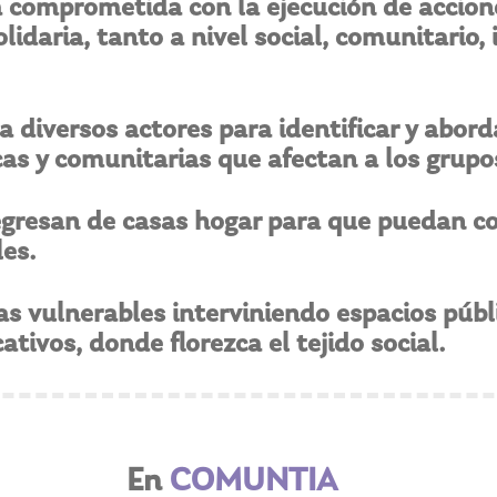
a comprometida con la ejecución de accio
lidaria, tanto a nivel social, comunitario,
a diversos actores para identificar y abor
cas y comunitarias que afectan a los grup
resan de casas hogar para que puedan co
les.
 vulnerables interviniendo espacios públi
cativos, donde florezca el tejido social.
En
COMUNTIA