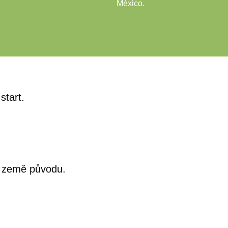
México.
start.
e země původu.