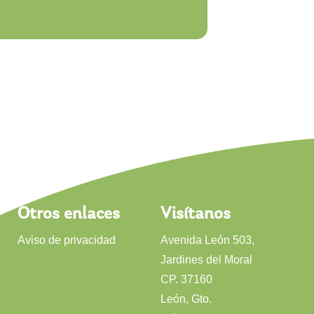
Otros enlaces
Visítanos
Aviso de privacidad
Avenida León 503,
Jardines del Moral
CP. 37160
León, Gto.