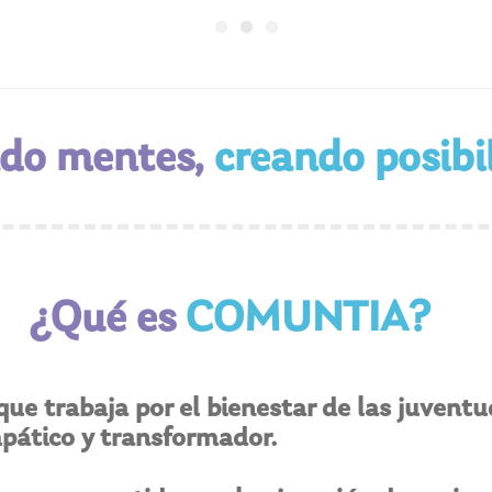
do mentes,
creando posibi
¿Qué es
COMUNTIA?
ue trabaja por el bienestar de las juvent
ático y transformador.