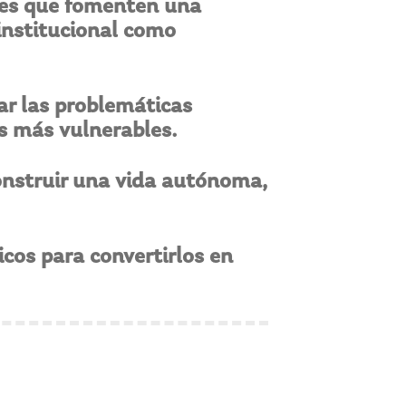
nes que fomenten una
 institucional como
dar las problemáticas
os más vulnerables.
nstruir una vida autónoma,
cos para convertirlos en