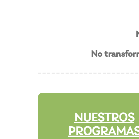
No transfor
NUESTROS
PROGRAMA