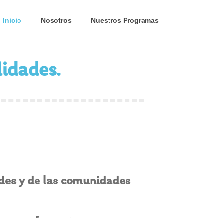
Inicio
Nosotros
Nuestros Programas
lidades.
udes y de las comunidades