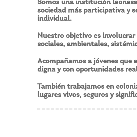
Somos una institución leones
sociedad más participativa y so
individual.
Nuestro objetivo es involucrar 
sociales, ambientales, sistémi
Acompañamos a jóvenes que eg
digna y con oportunidades rea
También trabajamos en colonias
lugares vivos, seguros y signifi