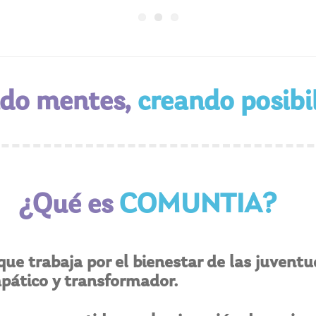
do mentes,
creando posibi
¿Qué es
COMUNTIA?
ue trabaja por el bienestar de las juvent
ático y transformador.