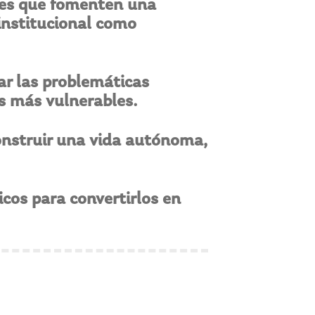
nes que fomenten una
 institucional como
dar las problemáticas
os más vulnerables.
nstruir una vida autónoma,
cos para convertirlos en