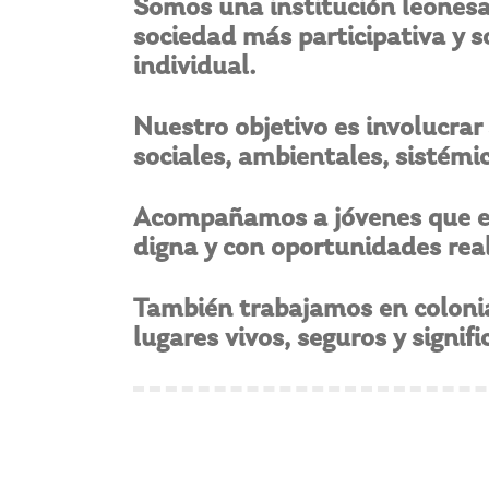
Somos una institución leones
sociedad más participativa y so
individual.
Nuestro objetivo es involucrar 
sociales, ambientales, sistémi
Acompañamos a jóvenes que eg
digna y con oportunidades rea
También trabajamos en colonias
lugares vivos, seguros y signifi