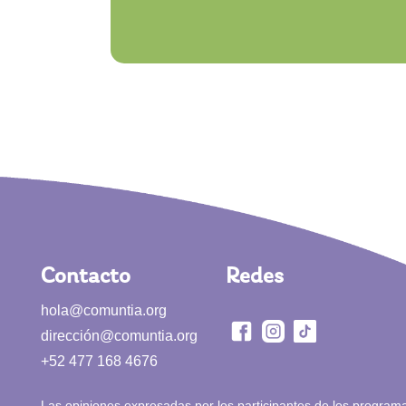
Contacto
Redes
hola@comuntia.org
dirección@comuntia.org
+52 477 168 4676
Las opiniones expresadas por los participantes de los program