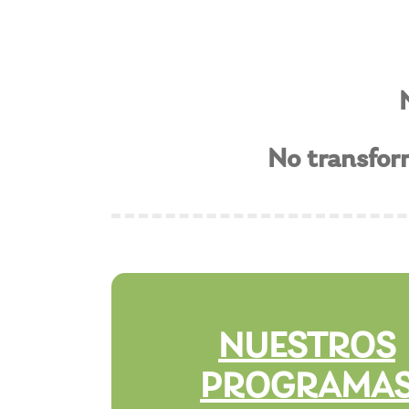
No transfor
NUESTROS
PROGRAMA