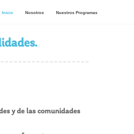
Inicio
Nosotros
Nuestros Programas
lidades.
udes y de las comunidades