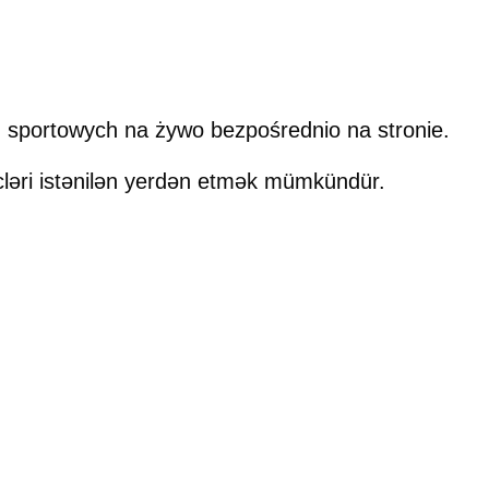
 sportowych na żywo bezpośrednio na stronie.
cləri istənilən yerdən etmək mümkündür.