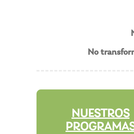
No transfor
NUESTROS
PROGRAMA