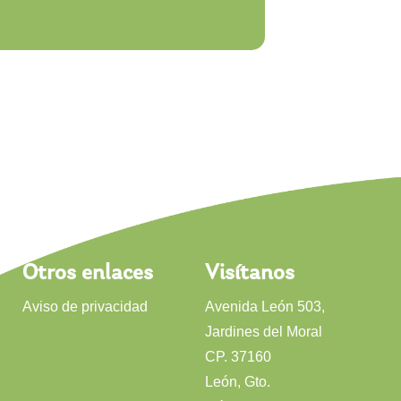
Otros enlaces
Visítanos
Aviso de privacidad
Avenida León 503,
Jardines del Moral
CP. 37160
León, Gto.