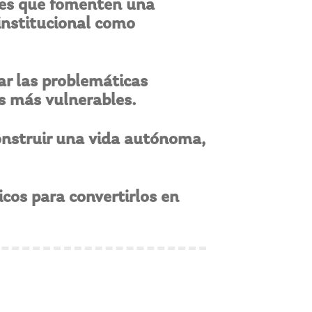
nes que fomenten una
 institucional como
dar las problemáticas
os más vulnerables.
nstruir una vida autónoma,
cos para convertirlos en