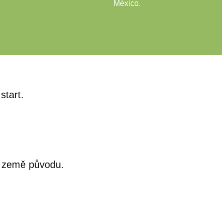
México.
start.
e země původu.