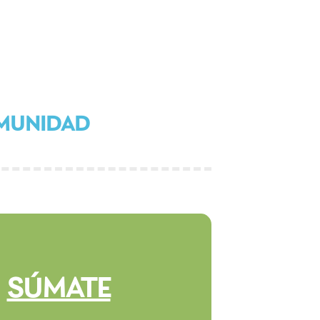
OMUNIDAD
SÚMATE