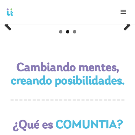
Pre
Nex
viou
t
s
Cambiando mentes,
creando posibilidades.
¿Qué es
COMUNTIA?