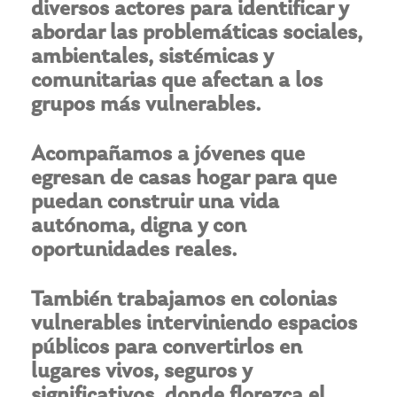
diversos actores para identificar y
abordar las problemáticas sociales,
ambientales, sistémicas y
comunitarias que afectan a los
grupos más vulnerables.
Acompañamos a jóvenes que
egresan de casas hogar para que
puedan construir una vida
autónoma, digna y con
oportunidades reales.
También trabajamos en colonias
vulnerables interviniendo espacios
públicos para convertirlos en
lugares vivos, seguros y
significativos, donde florezca el