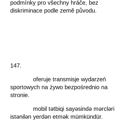
podmínky pro všechny hráče, bez
diskriminace podle země původu.
tipwin
plinko game
casino uden rofus
147.
Mostbet
oferuje transmisje wydarzeń
sportowych na żywo bezpośrednio na
stronie.
Mostbet
mobil tətbiqi sayəsində mərcləri
istənilən yerdən etmək mümkündür.
casino med swish