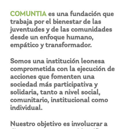
COMUNTIA
es una fundación que
trabaja por el bienestar de las
juventudes y de las comunidades
desde un enfoque humano,
empático y transformador.
Somos una institución leonesa
comprometida con la ejecución de
acciones que fomenten una
sociedad más participativa y
solidaria, tanto a nivel social,
comunitario, institucional como
individual.
Nuestro objetivo es involucrar a