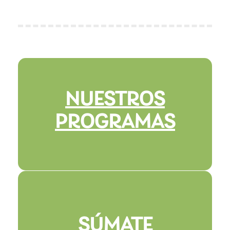
NUESTROS
PROGRAMAS
SÚMATE