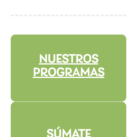
NUESTROS
PROGRAMAS
SÚMATE