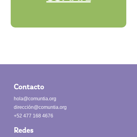
Contacto
hola@comuntia.org
dirección@comuntia.org
+52 477 168 4676
Redes