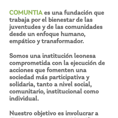
COMUNTIA
es una fundación que
trabaja por el bienestar de las
juventudes y de las comunidades
desde un enfoque humano,
empático y transformador.
Somos una institución leonesa
comprometida con la ejecución de
acciones que fomenten una
sociedad más participativa y
solidaria, tanto a nivel social,
comunitario, institucional como
individual.
Nuestro objetivo es involucrar a