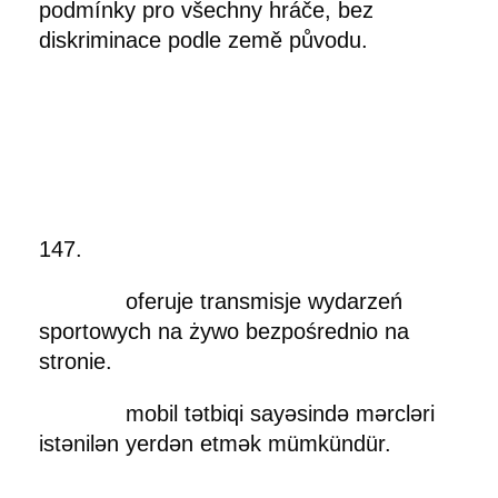
podmínky pro všechny hráče, bez
diskriminace podle země původu.
tipwin
plinko game
casino uden rofus
147.
Mostbet
oferuje transmisje wydarzeń
sportowych na żywo bezpośrednio na
stronie.
Mostbet
mobil tətbiqi sayəsində mərcləri
istənilən yerdən etmək mümkündür.
casino med swish