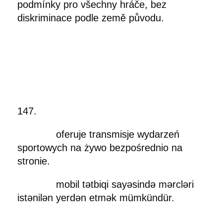
podmínky pro všechny hráče, bez
diskriminace podle země původu.
tipwin
plinko game
casino uden rofus
147.
Mostbet
oferuje transmisje wydarzeń
sportowych na żywo bezpośrednio na
stronie.
Mostbet
mobil tətbiqi sayəsində mərcləri
istənilən yerdən etmək mümkündür.
casino med swish