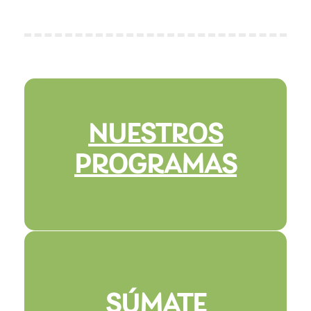
NUESTROS
PROGRAMAS
SÚMATE