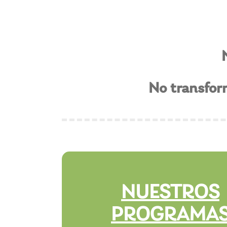
No transfor
NUESTROS
PROGRAMA