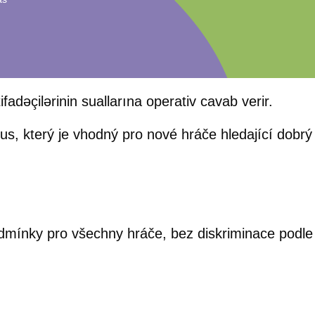
ifadəçilərinin suallarına operativ cavab verir.
us, který je vhodný pro nové hráče hledající dobrý 
dmínky pro všechny hráče, bez diskriminace podl