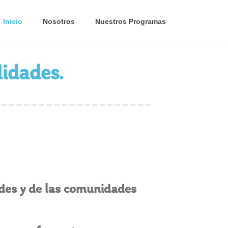
Inicio
Nosotros
Nuestros Programas
lidades.
udes y de las comunidades