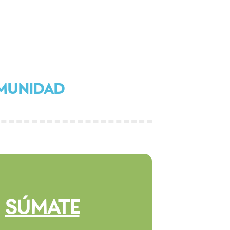
OMUNIDAD
SÚMATE