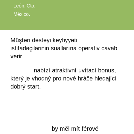
León, Gto.
México.
Müştəri dəstəyi keyfiyyəti
Mostbet
istifadəçilərinin suallarına operativ cavab
verir.
Mostbet
nabízí atraktivní uvítací bonus,
který je vhodný pro nové hráče hledající
dobrý start.
plinko
online casinoer uden dansk licens
Mostbet bonus
by měl mít férové