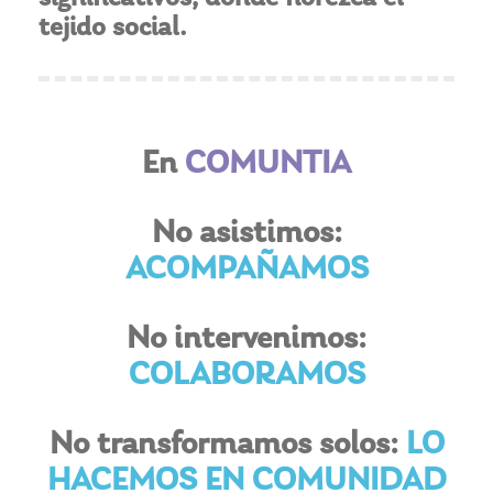
tejido social.
En
COMUNTIA
No asistimos:
ACOMPAÑAMOS
No intervenimos:
COLABORAMOS
No transformamos solos:
LO
HACEMOS EN COMUNIDAD