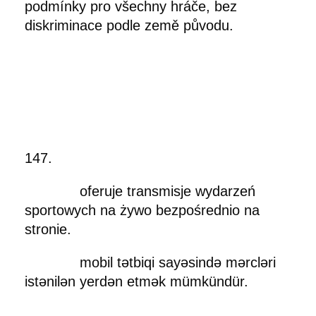
podmínky pro všechny hráče, bez
diskriminace podle země původu.
tipwin
plinko game
casino uden rofus
147.
Mostbet
oferuje transmisje wydarzeń
sportowych na żywo bezpośrednio na
stronie.
Mostbet
mobil tətbiqi sayəsində mərcləri
istənilən yerdən etmək mümkündür.
casino med swish