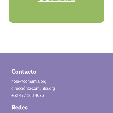
Contacto
hola@comuntia.org
dirección@comuntia.org
+52 477 168 4676
Redes