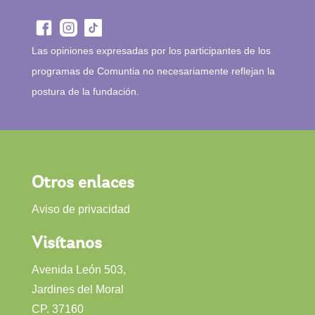
Las opiniones expresadas por los participantes de los
programas de Comuntia no necesariamente reflejan la
postura de la fundación.
Otros enlaces
Aviso de privacidad
Visítanos
Avenida León 503,
Jardines del Moral
CP. 37160