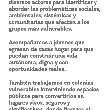
diversos actores para identificar y
abordar las problemáticas sociales,
ambientales, sistémicas y
comunitarias que afectan a los
grupos más vulnerables.
Acompañamos a jóvenes que
egresan de casas hogar para que
puedan construir una vida
autónoma, digna y con
oportunidades reales.
También trabajamos en colonias
vulnerables interviniendo espacios
públicos para convertirlos en
lugares vivos, seguros y
significativos, donde florezca el