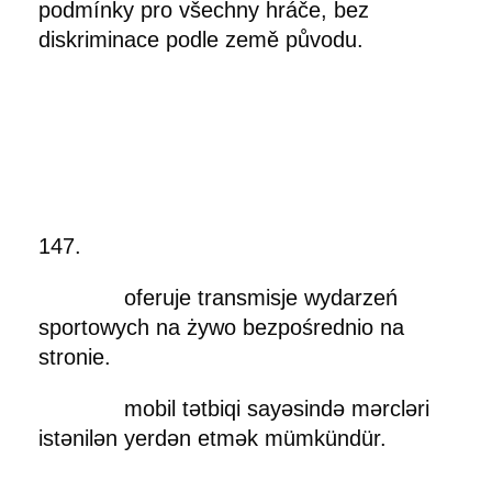
podmínky pro všechny hráče, bez
diskriminace podle země původu.
tipwin
plinko game
casino uden rofus
147.
Mostbet
oferuje transmisje wydarzeń
sportowych na żywo bezpośrednio na
stronie.
Mostbet
mobil tətbiqi sayəsində mərcləri
istənilən yerdən etmək mümkündür.
casino med swish