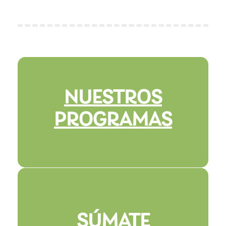
NUESTROS
PROGRAMAS
SÚMATE