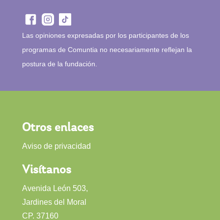
Las opiniones expresadas por los participantes de los
programas de Comuntia no necesariamente reflejan la
postura de la fundación.
Otros enlaces
Aviso de privacidad
Visítanos
Avenida León 503,
Jardines del Moral
CP. 37160