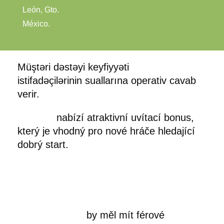
León, Gto.
México.
Müştəri dəstəyi keyfiyyəti
Mostbet
istifadəçilərinin suallarına operativ cavab
verir.
Mostbet
nabízí atraktivní uvítací bonus,
který je vhodný pro nové hráče hledající
dobrý start.
plinko
online casinoer uden dansk licens
Mostbet bonus
by měl mít férové