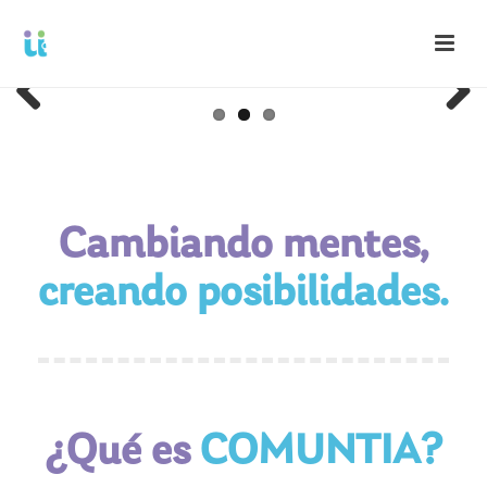
Pre
Nex
viou
t
s
Cambiando mentes,
creando posibilidades.
¿Qué es
COMUNTIA?