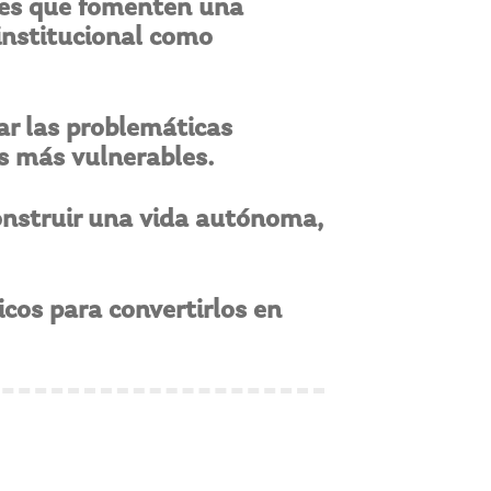
nes que fomenten una
 institucional como
dar las problemáticas
os más vulnerables.
nstruir una vida autónoma,
cos para convertirlos en