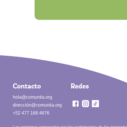
Contacto
Redes
hola@comuntia.org
dirección@comuntia.org
+52 477 168 4676
Las opiniones expresadas por los participantes de los program