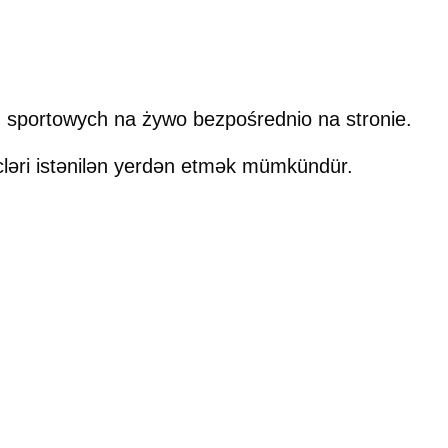
 sportowych na żywo bezpośrednio na stronie.
cləri istənilən yerdən etmək mümkündür.