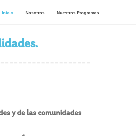
Inicio
Nosotros
Nuestros Programas
lidades.
udes y de las comunidades