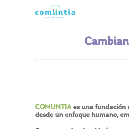
Cambian
COMUNTIA
es una fundación q
desde un enfoque humano, emp