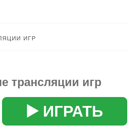
ЛЯЦИИ ИГР
ые трансляции игр
▶️ ИГРАТЬ