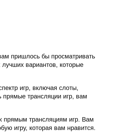
 вам пришлось бы просматривать
к лучших вариантов, которые
спектр игр, включая слоты,
ь прямые трансляции игр, вам
 к прямым трансляциям игр. Вам
бую игру, которая вам нравится.