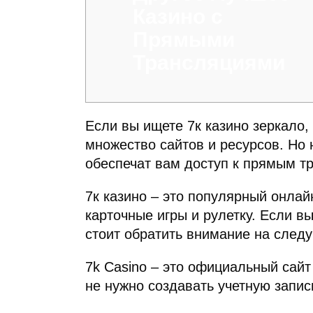
Казино с
Прямыми
Трансляциями
Если вы ищете 7к казино зеркало
множество сайтов и ресурсов. Но 
обеспечат вам доступ к прямым тр
7к казино – это популярный онлай
карточные игры и рулетку. Если в
стоит обратить внимание на след
7k Casino – это официальный сайт
не нужно создавать учетную запис