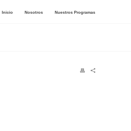
Inicio
Nosotros
Nuestros Programas