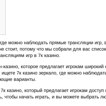
, где можно наблюдать прямые трансляции игр,
не стоит, потому что мы собрали для вас списо
ансляциям игр в 7к казино.
н-казино, которое предлагает игрокам широкий 
ы ищете 7к казино зеркало, где можно наблюдат
ующие варианты.
 7к казино, который предлагает игрокам доступ
ь, чтобы начать играть, и вы можете выбрать лю