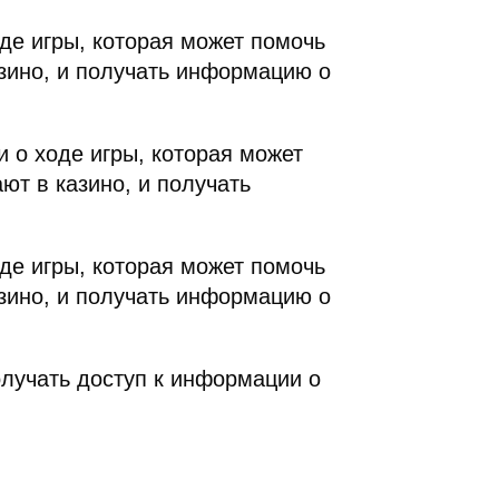
де игры, которая может помочь
азино, и получать информацию о
 о ходе игры, которая может
ют в казино, и получать
де игры, которая может помочь
азино, и получать информацию о
олучать доступ к информации о