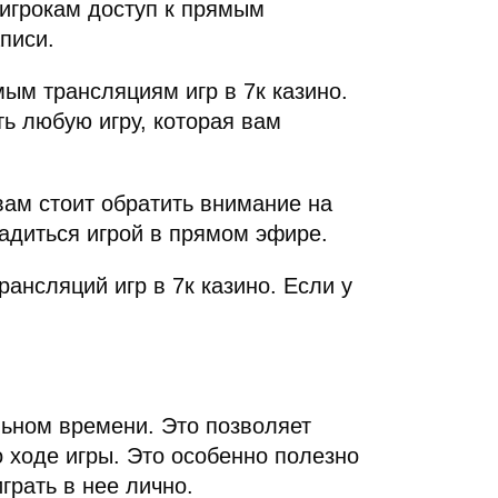
т игрокам доступ к прямым
аписи.
мым трансляциям игр в 7к казино.
ть любую игру, которая вам
вам стоит обратить внимание на
ладиться игрой в прямом эфире.
ансляций игр в 7к казино. Если у
льном времени. Это позволяет
 ходе игры. Это особенно полезно
грать в нее лично.