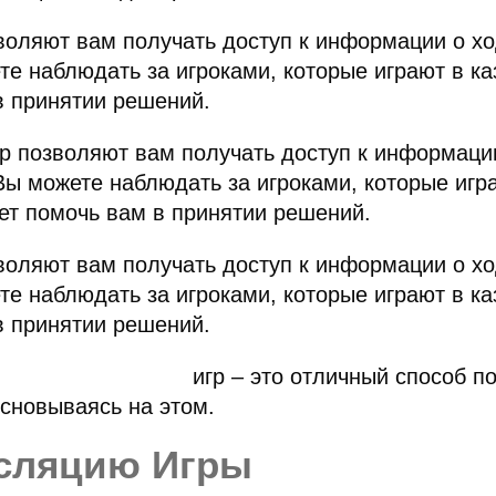
воляют вам получать доступ к информации о хо
те наблюдать за игроками, которые играют в к
в принятии решений.
р позволяют вам получать доступ к информации
ы можете наблюдать за игроками, которые игра
ет помочь вам в принятии решений.
воляют вам получать доступ к информации о хо
те наблюдать за игроками, которые играют в к
в принятии решений.
азино приложение
игр – это отличный способ п
основываясь на этом.
нсляцию Игры