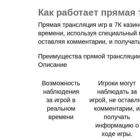
Как работает прямая 
Прямая трансляция игр в 7К казин
времени, используя специальный п
оставляя комментарии, и получат
Преимущества прямой трансляции
Описание
Возможность
Игроки могут
наблюдения
наблюдать за
за игрой в
игрой, не оставл
реальном
комментарии, и
времени
получать
информацию о
ходе игры.