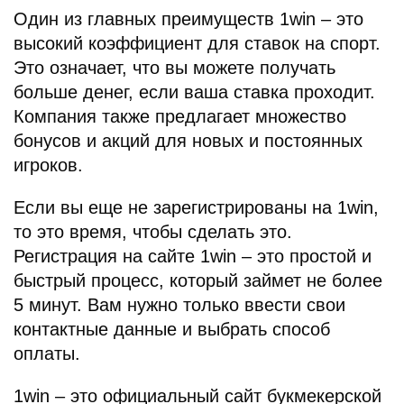
Один из главных преимуществ 1win – это
высокий коэффициент для ставок на спорт.
Это означает, что вы можете получать
больше денег, если ваша ставка проходит.
Компания также предлагает множество
бонусов и акций для новых и постоянных
игроков.
Если вы еще не зарегистрированы на 1win,
то это время, чтобы сделать это.
Регистрация на сайте 1win – это простой и
быстрый процесс, который займет не более
5 минут. Вам нужно только ввести свои
контактные данные и выбрать способ
оплаты.
1win – это официальный сайт букмекерской