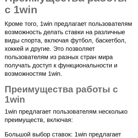
с 1win
Кроме того, 1win предлагает пользователям
возможность делать ставки на различные
виды спорта, включая футбол, баскетбол,
хоккей и другие. Это позволяет
пользователям из разных стран мира
получать доступ к функциональности и
возможностям 1win.
Преимущества работы с
1win
1win предлагает пользователям несколько
преимуществ, включая:
Большой выбор ставок: 1win предлагает