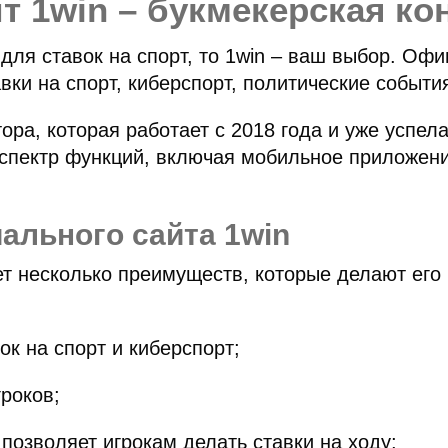
 1win – букмекерская ко
ля ставок на спорт, то 1win – ваш выбор. Офи
вки на спорт, киберспорт, политические событи
ора, которая работает с 2018 года и уже успел
 спектр функций, включая мобильное приложени
льного сайта 1win
т несколько преимуществ, которые делают его 
к на спорт и киберспорт;
роков;
позволяет игрокам делать ставки на ходу;