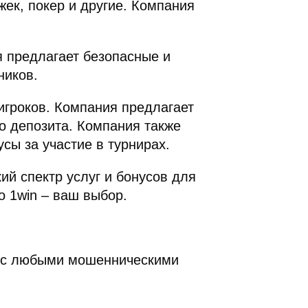
жек, покер и другие. Компания
я предлагает безопасные и
ников.
 игроков. Компания предлагает
о депозита. Компания также
сы за участие в турнирах.
ий спектр услуг и бонусов для
о 1win – ваш выбор.
ан с любыми мошенническими