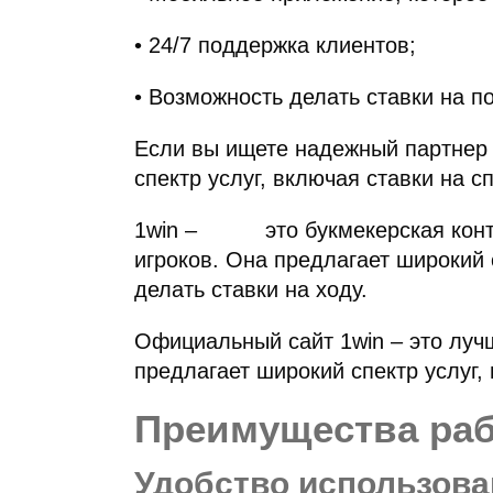
• 24/7 поддержка клиентов;
• Возможность делать ставки на п
Если вы ищете надежный партнер 
спектр услуг, включая ставки на с
1win –
1 вин
это букмекерская конт
игроков. Она предлагает широкий
делать ставки на ходу.
Официальный сайт 1win – это луч
предлагает широкий спектр услуг, 
Преимущества раб
Удобство использова