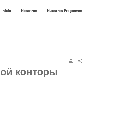
Inicio
Nosotros
Nuestros Programas
кой конторы