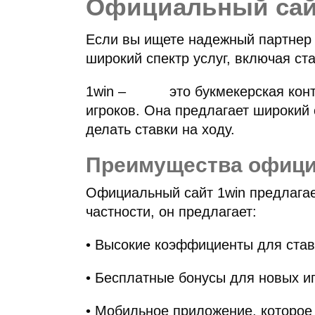
Официальный сайт
Если вы ищете надежный партнер д
широкий спектр услуг, включая ста
1win –
1 вин
это букмекерская конт
игроков. Она предлагает широкий
делать ставки на ходу.
Преимущества официа
Официальный сайт 1win предлагае
частности, он предлагает:
• Высокие коэффициенты для ставо
• Бесплатные бонусы для новых иг
• Мобильное приложение, которое 