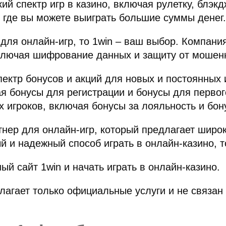
ий спектр игр в казино, включая рулетку, блэкд
 где вы можете выиграть большие суммы денег.
для онлайн-игр, то 1win – ваш выбор. Компани
ключая шифрование данных и защиту от мошен
пектр бонусов и акций для новых и постоянных
я бонусы для регистрации и бонусы для первог
 игроков, включая бонусы за лояльность и бону
тнер для онлайн-игр, который предлагает широк
й и надежный способ играть в онлайн-казино, т
й сайт 1win и начать играть в онлайн-казино.
длагает только официальные услуги и не связ