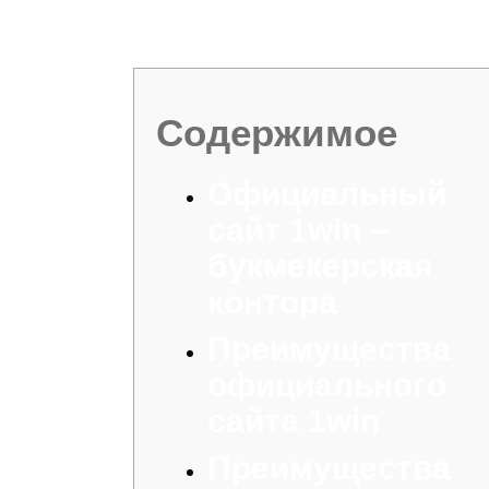
Содержимое
Официальный
сайт 1win –
букмекерская
контора
Преимущества
официального
сайта 1win
Преимущества