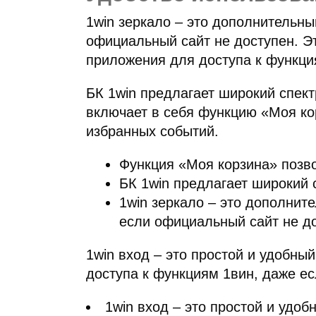
1win зеркало – это дополнительны
официальный сайт не доступен. Э
приложения для доступа к функци
БК 1win предлагает широкий спект
включает в себя функцию «Моя кор
избранных событий.
Функция «Моя корзина» позво
БК 1win предлагает широкий 
1win зеркало – это дополнит
если официальный сайт не до
1win вход – это простой и удобны
доступа к функциям 1вин, даже ес
1win вход – это простой и удоб